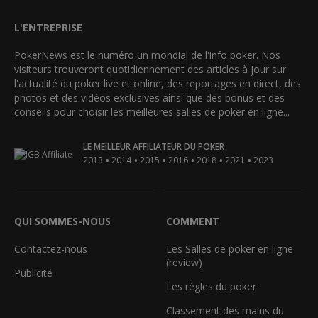
L'ENTREPRISE
PokerNews est le numéro un mondial de l'info poker. Nos
visiteurs trouveront quotidiennement des articles à jour sur
l'actualité du poker live et online, des reportages en direct, des
photos et des vidéos exclusives ainsi que des bonus et des
conseils pour choisir les meilleures salles de poker en ligne...
LE MEILLEUR AFFILIATEUR DU POKER
•
•
•
•
•
•
2013
2014
2015
2016
2018
2021
2023
QUI SOMMES-NOUS
COMMENT
Contactez-nous
Les Salles de poker en ligne
(review)
Publicité
Les règles du poker
Classement des mains du