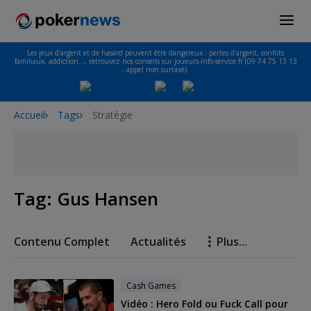
Les jeux d'argent et de hasard peuvent être dangereux : pertes d'argent, conflits
familiaux, addiction…, retrouvez nos conseils sur joueurs-info-service.fr (09 74 75 13 13
- appel non surtaxé).
Accueil
Tags
Stratégie
Tag:
Gus Hansen
Contenu Complet
Actualités
Plus...
Cash Games
Vidéo : Hero Fold ou Fuck Call pour