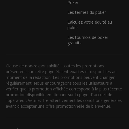
Poker
Les termes du poker
Calculez votre équité au
poker
Les tournois de poker
gratuits
Clause de non-responsabilité : toutes les promotions
présentées sur cette page étaient exactes et disponibles au
moment de la rédaction. Les promotions peuvent changer
régulièrement. Nous encourageons tous les utilisateurs à
vérifier que la promotion affichée correspond à la plus récente
promotion disponible en cliquant sur la page d' accueil de
l'opérateur. Veuillez lire attentivement les conditions générales
avant d'accepter une offre promotionnelle de bienvenue.