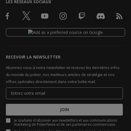
LES RÉSEAUX SOCIAUX
RECEVOIR LA NEWSLETTER
Abonnez-vous à notre newsletter et recevez les dernières infos
du monde du poker, nos meilleurs articles de stratégie et nos
offres spéciales directement dans votre boîte mail.
JOIN
Je souhaite m’abonner aux newsletters et aux communications
marketing de PokerNews et de ses partenaires commerciaux.