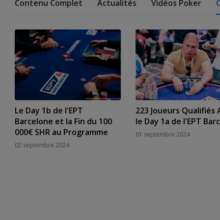
Contenu Complet
Actualités
Vidéos Poker
Le Day 1b de l'EPT
223 Joueurs Qualifiés
Barcelone et la Fin du 100
le Day 1a de l'EPT Bar
000€ SHR au Programme
01 septembre 2024
02 septembre 2024