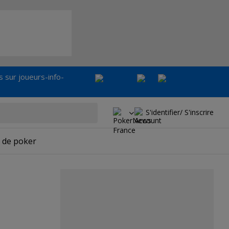
s sur joueurs-info-
S'identifier/ S'inscrire
s de poker