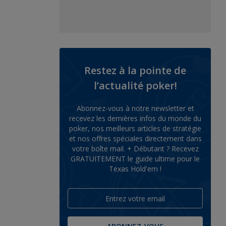
Restez à la pointe de
l’actualité poker!
Abonnez-vous à notre newsletter et
recevez les dernières infos du monde du
poker, nos meilleurs articles de stratégie
et nos offres spéciales directement dans
votre boîte mail. + Débutant ? Recevez
GRATUITEMENT le guide ultime pour le
Texas Hold'em !