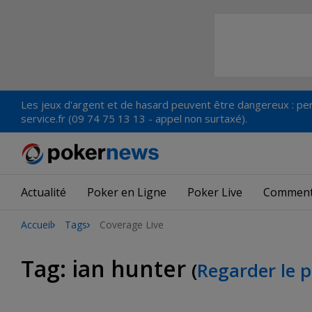
Les jeux d'argent et de hasard peuvent être dangereux : perte
service.fr (09 74 75 13 13 - appel non surtaxé).
Actualité
Poker en Ligne
Poker Live
Comment 
Accueil
Tags
Coverage Live
Tag:
ian hunter
(
Regarder le p