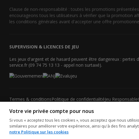
Clause de non-responsabilité : toutes les promotions présentée
encourageons tous les utilisateurs à vérifier que la promotion aff
les conditions générales avant d'accepter une offre promotionne
SUPERVISION & LICENCES DE JEU
Les jeux d'argent et de hasard peuvent être dangereux : pertes d'
service.fr (09 74 75 13 13 - appel non surtaxé).
Termes & conditions
Politique de confidentialité
Jeu Responsable
Votre vie privée compte pour nous
© 2003-2026 iBus Media Limited. Tous droits réservés. Ce matériel
iBus Media Limited, 33-37 Athol Street IM1 1LB -Douglas -Isle 
Si vous « acceptez tous les cookies », vous acceptez que nous utilis
similaires pour améliorer votre expérience, ainsi qu'à des fins analy
notre Politique sur les cookies