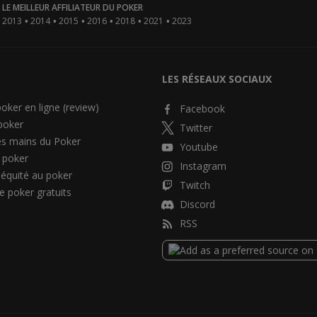
LE MEILLEUR AFFILIATEUR DU POKER
•
•
•
•
•
•
2013
2014
2015
2016
2018
2021
2023
LES RÉSEAUX SOCIAUX
poker en ligne (review)
Facebook
poker
Twitter
s mains du Poker
Youtube
 poker
Instagram
 équité au poker
Twitch
e poker gratuits
Discord
RSS