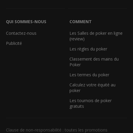
QUI SOMMES-NOUS
COMMENT
Contactez-nous
Les Salles de poker en ligne
(review)
Publicité
Les règles du poker
Classement des mains du
Poker
Les termes du poker
Calculez votre équité au
poker
Les tournois de poker
gratuits
Clause de non-responsabilité : toutes les promotions