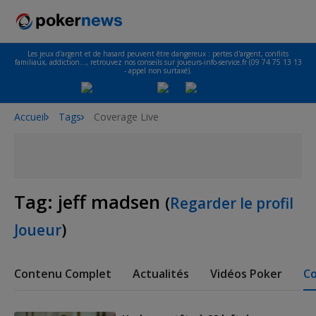
Les jeux d'argent et de hasard peuvent être dangereux : pertes d'argent, conflits
familiaux, addiction…, retrouvez nos conseils sur joueurs-info-service.fr (09 74 75 13 13
- appel non surtaxé).
Accueil
Tags
Coverage Live
Tag:
jeff madsen
(
Regarder le profil
Joueur
)
Contenu Complet
Actualités
Vidéos Poker
Co