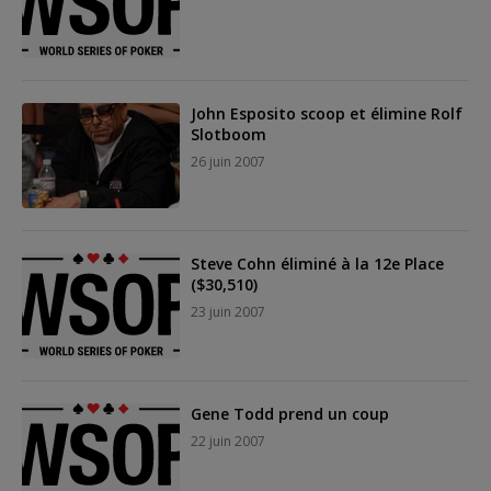
John Esposito scoop et élimine Rolf
Slotboom
26 juin 2007
Steve Cohn éliminé à la 12e Place
($30,510)
23 juin 2007
Gene Todd prend un coup
22 juin 2007