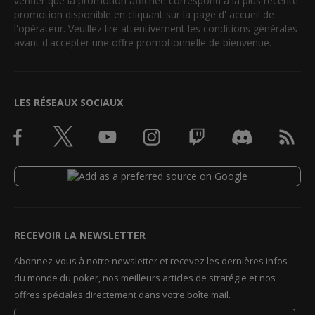
vérifier que la promotion affichée correspond à la plus récente
promotion disponible en cliquant sur la page d' accueil de
l'opérateur. Veuillez lire attentivement les conditions générales
avant d'accepter une offre promotionnelle de bienvenue.
LES RÉSEAUX SOCIAUX
RECEVOIR LA NEWSLETTER
Abonnez-vous à notre newsletter et recevez les dernières infos
du monde du poker, nos meilleurs articles de stratégie et nos
offres spéciales directement dans votre boîte mail.