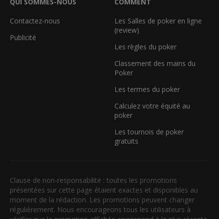
QUI SOMMES-NOUS
COMMENT
Contactez-nous
Les Salles de poker en ligne
(review)
Publicité
Les règles du poker
Classement des mains du
Poker
Les termes du poker
Calculez votre équité au
poker
Les tournois de poker
gratuits
Clause de non-responsabilité : toutes les promotions
présentées sur cette page étaient exactes et disponibles au
moment de la rédaction. Les promotions peuvent changer
régulièrement. Nous encourageons tous les utilisateurs à