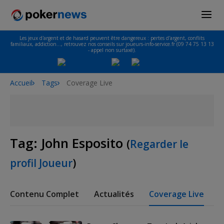
Les jeux d'argent et de hasard peuvent être dangereux : pertes d'argent, conflits
familiaux, addiction…, retrouvez nos conseils sur joueurs-info-service.fr (09 74 75 13 13
- appel non surtaxé).
Accueil
Tags
Coverage Live
Tag:
John Esposito
(
Regarder le
profil Joueur
)
Contenu Complet
Actualités
Coverage Live