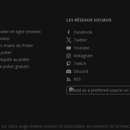
LES RÉSEAUX SOCIAUX
poker en ligne (review)
Facebook
poker
Twitter
s mains du Poker
Youtube
 poker
Instagram
 équité au poker
Twitch
e poker gratuits
Discord
RSS
s sur cette page étaient exactes et disponibles au moment de la réd