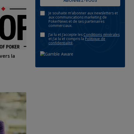
ABONNEZ-VOUS
Je souhaite m’abonner aux newsletters et
aux communications marketing de
PokerNews et de ses partenaires
commerciaux.
J’ai lu et j’accepte les
Conditions générales
et j’ai lu et compris la
Politique de
confidentialité
.
vers la