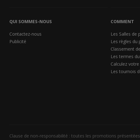
QUI SOMMES-NOUS
COMMENT
Contactez-nous
Les Salles de 
Publicité
Les règles du 
Classement de
Les termes du
Calculez votre
Les tournois d
Clause de non-responsabilité : toutes les promotions présentée