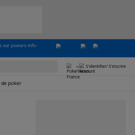
s sur joueurs-info-
S'identifier/ S'inscrire
s de poker