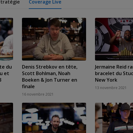
Stratégie
Coverage Live
te du
Denis Strebkov en tête,
Jermaine Reid r
u et
Scott Bohlman, Noah
bracelet du Stud
3
Boeken & Jon Turner en
New York
finale
13 novembre 2021
16 novembre 2021