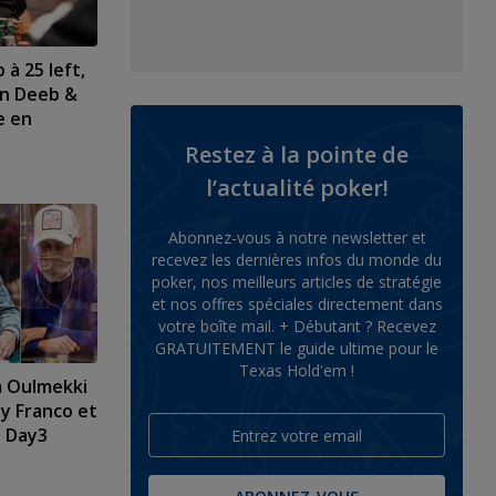
à 25 left,
un Deeb &
e en
Restez à la pointe de
l’actualité poker!
Abonnez-vous à notre newsletter et
recevez les dernières infos du monde du
poker, nos meilleurs articles de stratégie
et nos offres spéciales directement dans
votre boîte mail. + Débutant ? Recevez
GRATUITEMENT le guide ultime pour le
Texas Hold'em !
m Oulmekki
y Franco et
u Day3