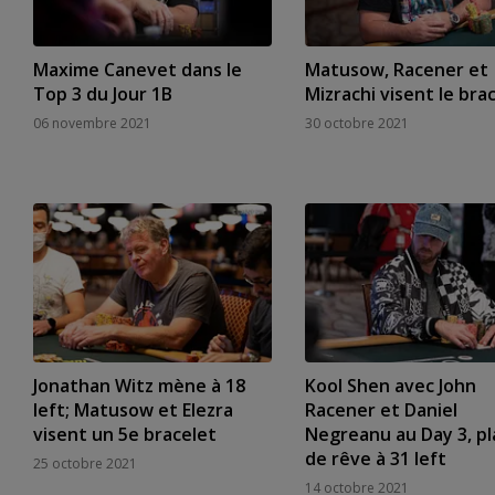
Maxime Canevet dans le
Matusow, Racener et
Top 3 du Jour 1B
Mizrachi visent le bra
06 novembre 2021
30 octobre 2021
Jonathan Witz mène à 18
Kool Shen avec John
left; Matusow et Elezra
Racener et Daniel
visent un 5e bracelet
Negreanu au Day 3, p
de rêve à 31 left
25 octobre 2021
14 octobre 2021