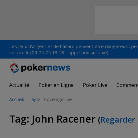
Les jeux d'argent et de hasard peuvent être dangereux : perte
service.fr (09 74 75 13 13 - appel non surtaxé).
Actualité
Poker en Ligne
Poker Live
Comment 
Accueil
Tags
Coverage Live
Tag:
John Racener
(
Regarder l