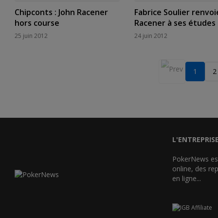
Chipconts : John Racener
Fabrice Soulier renvoi
hors course
Racener à ses études
25 juin 2012
24 juin 2012
1
2
L'ENTREPRIS
PokerNews est 
online, des re
en ligne...