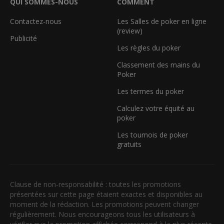
QUI SOMMES-NOUS
COMMENT
Contactez-nous
Les Salles de poker en ligne
(review)
Publicité
Les règles du poker
Classement des mains du
Poker
Les termes du poker
Calculez votre équité au
poker
Les tournois de poker
gratuits
Clause de non-responsabilité : toutes les promotions
présentées sur cette page étaient exactes et disponibles au
moment de la rédaction. Les promotions peuvent changer
régulièrement. Nous encourageons tous les utilisateurs à