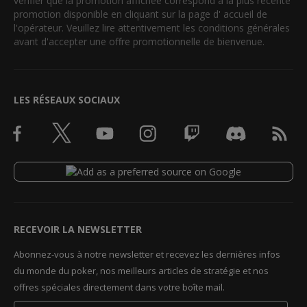
vérifier que la promotion affichée correspond à la plus récente
promotion disponible en cliquant sur la page d' accueil de
l'opérateur. Veuillez lire attentivement les conditions générales
avant d'accepter une offre promotionnelle de bienvenue.
LES RÉSEAUX SOCIAUX
RECEVOIR LA NEWSLETTER
Abonnez-vous à notre newsletter et recevez les dernières infos
du monde du poker, nos meilleurs articles de stratégie et nos
offres spéciales directement dans votre boîte mail.