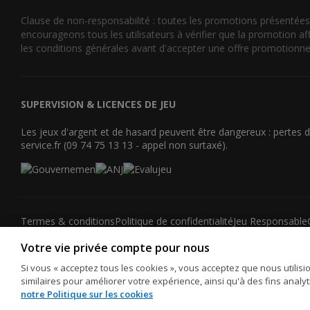
Clause de non-responsabilité : toutes les promotions présentée
encourageons tous les utilisateurs à vérifier que la promotion aff
les conditions générales avant d'accepter une offre promotionne
SUPERVISION & LICENCES DE JEU
Les jeux d'argent et de hasard peuvent être dangereux : pertes d'
service.fr (09 74 75 13 13 - appel non surtaxé).
Termes & conditions
Politique de confidentialité
Jeu Responsable
Votre vie privée compte pour nous
© 2003-2026 iBus Media Limited. Tous droits réservés. Ce matériel
iBus Media Limited, 33-37 Athol Street IM1 1LB -Douglas -Isle 
Si vous « acceptez tous les cookies », vous acceptez que nous utilis
similaires pour améliorer votre expérience, ainsi qu'à des fins analy
notre Politique sur les cookies