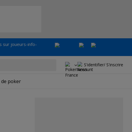
s sur joueurs-info-
S'identifier/ S'inscrire
s de poker