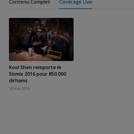
Contenu Complet
Coverage Live
Kool Shen remporte le
Sismix 2016 pour 850.000
dirhams
30 mai 2016