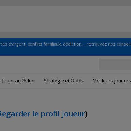
s d'argent, conflits familiaux, addiction…, retrouvez nos conseil
Jouer au Poker
Stratégie et Outils
Meilleurs joueur
Regarder le profil Joueur
)