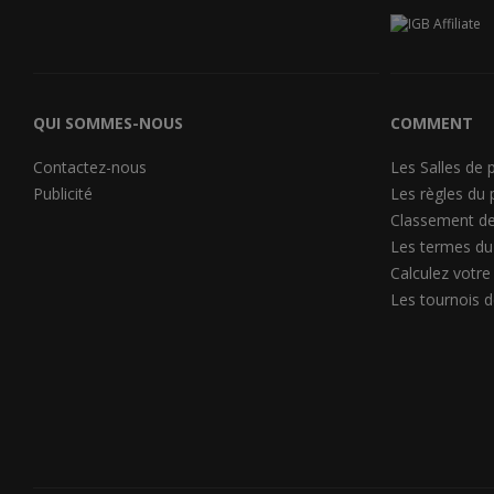
QUI SOMMES-NOUS
COMMENT
Contactez-nous
Les Salles de 
Publicité
Les règles du 
Classement de
Les termes du
Calculez votre
Les tournois d