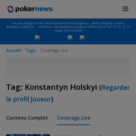
Les jeux d'argent et de hasard peuvent être dangereux : pertes d'argent, conflits
familiaux, addiction…, retrouvez nos conseils sur joueurs-info-service.fr (09 74 75 13 13
- appel non surtaxé).
Accueil
Tags
Coverage Live
Tag:
Konstantyn Holskyi
(
Regarder
le profil Joueur
)
Contenu Complet
Coverage Live