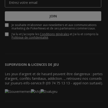
JOIN
Je souhaite m’abonner aux newsletters et aux communications
marketing de PokerNews et de ses partenaires commerciaux.
J’ai lu et j’accepte les
Conditions générales
et j’ai lu et compris la
Politique de confidentialité
.
SUPERVISION & LICENCES DE JEU
Les jeux d'argent et de hasard peuvent être dangereux : pertes
d'argent, conflits familiaux, addiction…, retrouvez nos conseils
sur joueurs-info-service.fr (09 74 75 13 13 - appel non surtaxé).