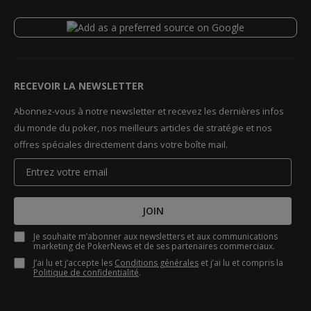
RECEVOIR LA NEWSLETTER
Abonnez-vous à notre newsletter et recevez les dernières infos
du monde du poker, nos meilleurs articles de stratégie et nos
offres spéciales directement dans votre boîte mail.
JOIN
Je souhaite m’abonner aux newsletters et aux communications
marketing de PokerNews et de ses partenaires commerciaux.
J’ai lu et j’accepte les
Conditions générales
et j’ai lu et compris la
Politique de confidentialité
.