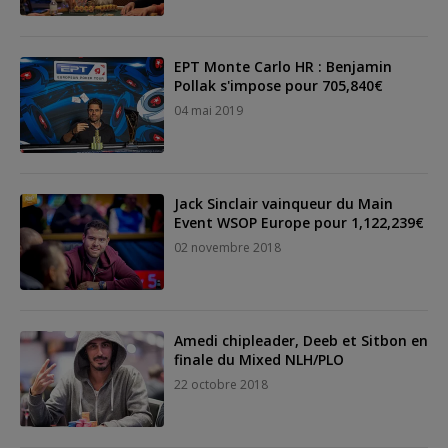
EPT Monte Carlo HR : Benjamin
Pollak s'impose pour 705,840€
04 mai 2019
Jack Sinclair vainqueur du Main
Event WSOP Europe pour 1,122,239€
02 novembre 2018
Amedi chipleader, Deeb et Sitbon en
finale du Mixed NLH/PLO
22 octobre 2018