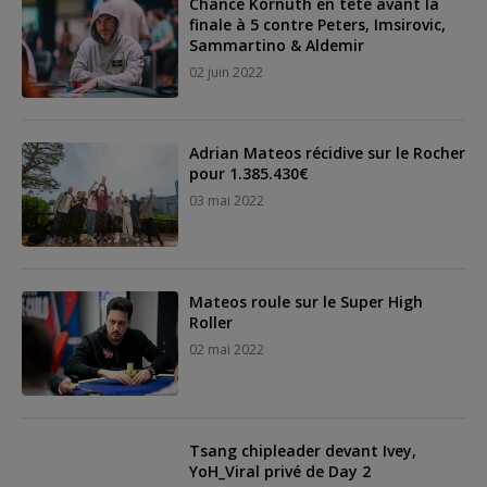
Chance Kornuth en tête avant la
finale à 5 contre Peters, Imsirovic,
Sammartino & Aldemir
02 juin 2022
Adrian Mateos récidive sur le Rocher
pour 1.385.430€
03 mai 2022
Mateos roule sur le Super High
Roller
02 mai 2022
Tsang chipleader devant Ivey,
YoH_Viral privé de Day 2