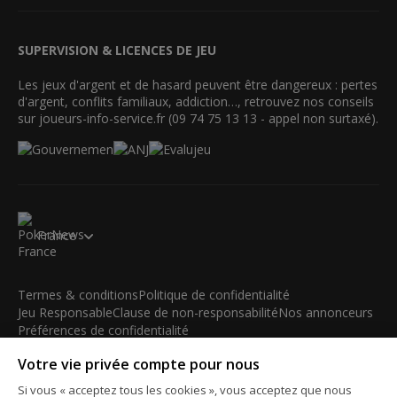
SUPERVISION & LICENCES DE JEU
Les jeux d'argent et de hasard peuvent être dangereux : pertes
d'argent, conflits familiaux, addiction…, retrouvez nos conseils
sur joueurs-info-service.fr (09 74 75 13 13 - appel non surtaxé).
France
Termes & conditions
Politique de confidentialité
Jeu Responsable
Clause de non-responsabilité
Nos annonceurs
Préférences de confidentialité
Votre vie privée compte pour nous
© 2003-2026 iBus Media Limited. Tous droits réservés. Ce
matériel ne peut être reproduit, modifié ou distribué sans
Si vous « acceptez tous les cookies », vous acceptez que nous