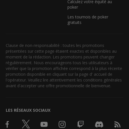
Calculez votre équité au
poker
Les tournois de poker
gratuits
Clause de non-responsabilité : toutes les promotions
présentées sur cette page étaient exactes et disponibles au
moment de la rédaction. Les promotions peuvent changer
régulièrement. Nous encourageons tous les utilisateurs à
vérifier que la promotion affichée correspond à la plus récente
promotion disponible en cliquant sur la page d' accueil de
l'opérateur. Veuillez lire attentivement les conditions générales
avant d'accepter une offre promotionnelle de bienvenue.
LES RÉSEAUX SOCIAUX