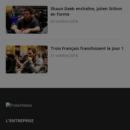
Shaun Deeb enchaîne, Julien Sitbon
en forme
22 octobre 2018
Trois Français franchissent le Jour 1
21 octobre 2018
L'ENTREPRISE