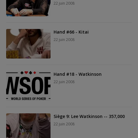
22 juin 2008
Hand #66 - Kitai
22 juin 2008
Hand #18 - Watkinson
22 juin 2008
Siège 9: Lee Watkinson -- 357,000
22 juin 2008