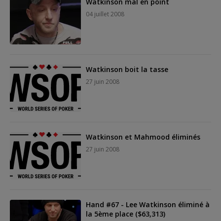
Watkinson mal en point
04 juillet 2008
Watkinson boit la tasse
27 juin 2008
Watkinson et Mahmood éliminés
27 juin 2008
Hand #67 - Lee Watkinson éliminé à
la 5ème place ($63,313)