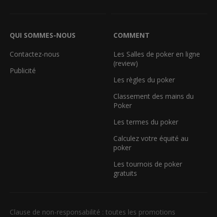
QUI SOMMES-NOUS
COMMENT
Contactez-nous
Les Salles de poker en ligne
(review)
Publicité
Les règles du poker
Classement des mains du
Poker
Les termes du poker
Calculez votre équité au
poker
Les tournois de poker
gratuits
Clause de non-responsabilité : toutes les promotions