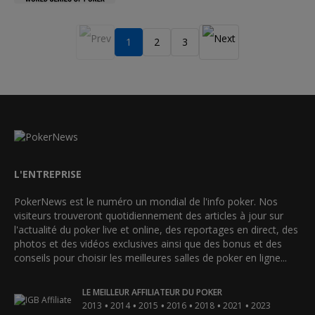
1
2
3
L'ENTREPRISE
PokerNews est le numéro un mondial de l'info poker. Nos
visiteurs trouveront quotidiennement des articles à jour sur
l'actualité du poker live et online, des reportages en direct, des
photos et des vidéos exclusives ainsi que des bonus et des
conseils pour choisir les meilleures salles de poker en ligne...
LE MEILLEUR AFFILIATEUR DU POKER
•
•
•
•
•
•
2013
2014
2015
2016
2018
2021
2023