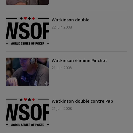
Watkinson double
22 juin 2008
Watkinson élimine Pinchot
21 juin 2008
Watkinson double contre Pab
21 juin 2008