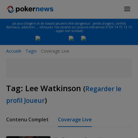
Les jeux d'argent et de hasard peuvent être dangereux : pertes d'argent, conflits
familiaux, addiction…, retrouvez nos conseils sur joueurs-info-service.fr (09 74 75 13 13
- appel non surtaxé).
Accueil
Tags
Coverage Live
Tag:
Lee Watkinson
(
Regarder le
profil Joueur
)
Contenu Complet
Coverage Live