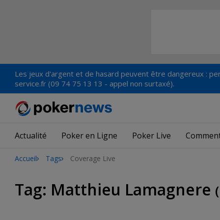
Les jeux d'argent et de hasard peuvent être dangereux : perte
service.fr (09 74 75 13 13 - appel non surtaxé).
Actualité
Poker en Ligne
Poker Live
Comment 
Accueil
Tags
Coverage Live
Tag:
Matthieu Lamagnere
(