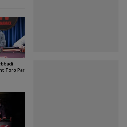
ebbadi-
nt Toro Par