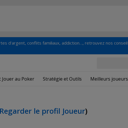
s d'argent, conflits familiaux, addiction…, retrouvez nos conseil
Jouer au Poker
Stratégie et Outils
Meilleurs joueur
Regarder le profil Joueur
)