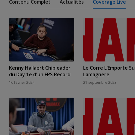
Contenu Complet
Actualités
Coverage Live
Kenny Hallaert Chipleader
Le Corre L’Emporte Su
du Day 1e d'un FPS Record
Lamagnere
16 février 2024
21 septembre 2023