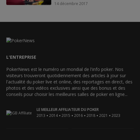
14 décembre 2017
L'ENTREPRISE
PokerNews est le numéro un mondial de l'info poker. Nos
visiteurs trouveront quotidiennement des articles à jour sur
l'actualité du poker live et online, des reportages en direct, des
photos et des vidéos exclusives ainsi que des bonus et des
conseils pour choisir les meilleures salles de poker en ligne...
LE MEILLEUR AFFILIATEUR DU POKER
•
•
•
•
•
•
2013
2014
2015
2016
2018
2021
2023