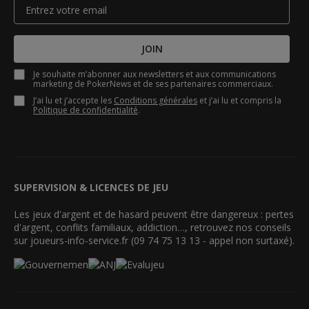
JOIN
Je souhaite m’abonner aux newsletters et aux communications
marketing de PokerNews et de ses partenaires commerciaux.
J’ai lu et j’accepte les
Conditions générales
et j’ai lu et compris la
Politique de confidentialité
.
SUPERVISION & LICENCES DE JEU
Les jeux d'argent et de hasard peuvent être dangereux : pertes
d'argent, conflits familiaux, addiction…, retrouvez nos conseils
sur joueurs-info-service.fr (09 74 75 13 13 - appel non surtaxé).