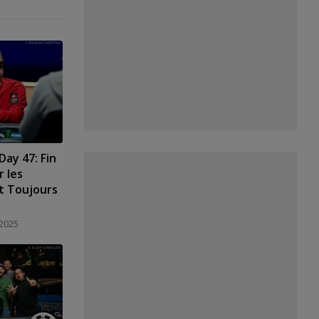
ay 47: Fin
 les
rt Toujours
 2025