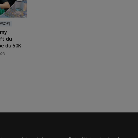
(WSOP)
amy
ft du
 6e du 50K
023