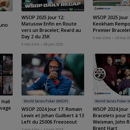
WSOP 2025 Jour 12:
WSOP 2025 Jour 
Matusow Enfin en Route
Keokham Rempor
runo
vers un Bracelet; Reard au
Premier Bracele
Day 2 du 25K
5 min à lire
29 mai 2
5 min à lire
08 juin 2025
Hall
World Series Poker (WSOP)
World Series Poker 
avage
WSOP 2024 Jour 17: Romain
WSOP 2024 Jour 
Lewis et Johan Guilbert à 13
Bracelets pour 
Left du 2500$ Freezeout
Weisman, John R
Brent Hart
7 min à lire
14 juin 2024