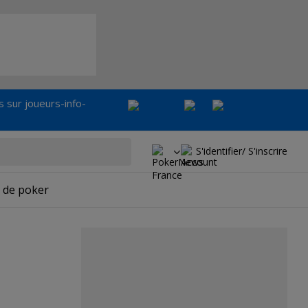
s sur joueurs-info-
S'identifier/ S'inscrire
s de poker