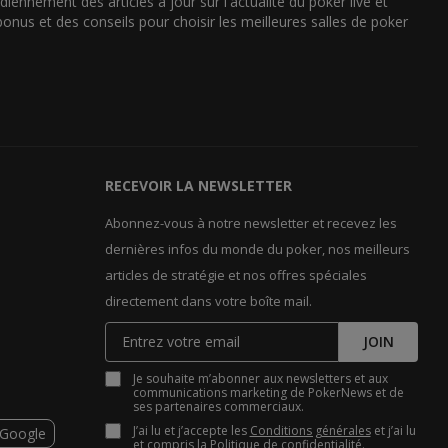
ennement des articles à jour sur l'actualité du poker live et
onus et des conseils pour choisir les meilleures salles de poker
RECEVOIR LA NEWSLETTER
Abonnez-vous à notre newsletter et recevez les
dernières infos du monde du poker, nos meilleurs
articles de stratégie et nos offres spéciales
directement dans votre boîte mail.
JOIN
Je souhaite m’abonner aux newsletters et aux
communications marketing de PokerNews et de
ses partenaires commerciaux.
J’ai lu et j’accepte les
Conditions générales
et j’ai lu
et compris la
Politique de confidentialité
.