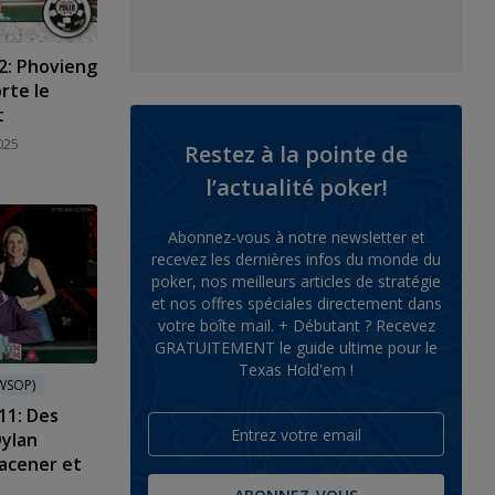
2: Phovieng
te le
t
025
Restez à la pointe de
l’actualité poker!
Abonnez-vous à notre newsletter et
recevez les dernières infos du monde du
poker, nos meilleurs articles de stratégie
et nos offres spéciales directement dans
votre boîte mail. + Débutant ? Recevez
GRATUITEMENT le guide ultime pour le
Texas Hold'em !
(WSOP)
11: Des
Dylan
acener et