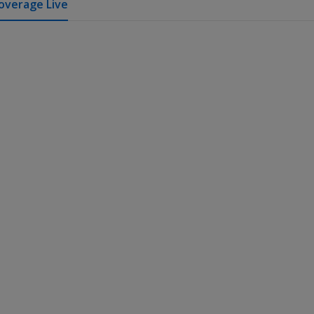
overage Live