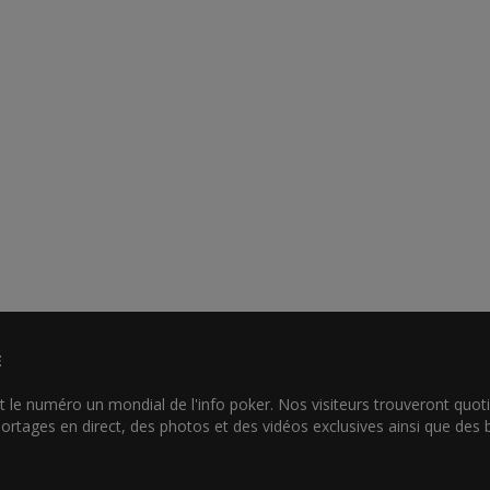
E
le numéro un mondial de l'info poker. Nos visiteurs trouveront quotidi
portages en direct, des photos et des vidéos exclusives ainsi que des b