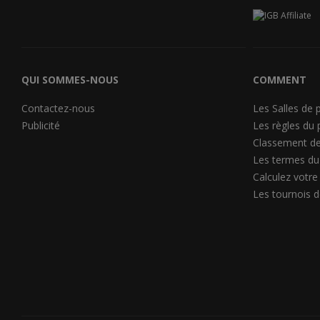
QUI SOMMES-NOUS
COMMENT
Contactez-nous
Les Salles de 
Publicité
Les règles du 
Classement de
Les termes du
Calculez votre
Les tournois d