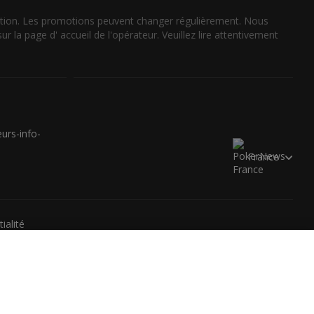
action. Les promotions peuvent changer régulièrement. Nous
 la page d' accueil de l'opérateur. Veuillez lire attentivement
eurs-info-
France
ialité
 permission officielle du détenteur des droits.