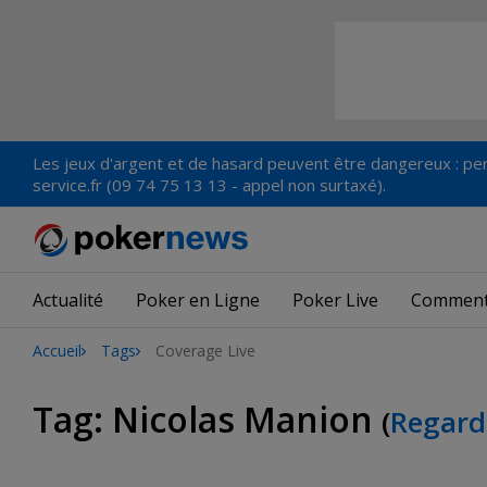
Les jeux d'argent et de hasard peuvent être dangereux : perte
service.fr (09 74 75 13 13 - appel non surtaxé).
Actualité
Poker en Ligne
Poker Live
Comment 
Accueil
Tags
Coverage Live
Tag:
Nicolas Manion
(
Regarde