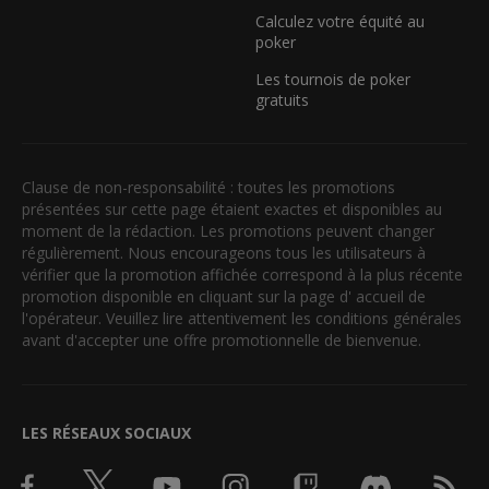
Calculez votre équité au
poker
Les tournois de poker
gratuits
Clause de non-responsabilité : toutes les promotions
présentées sur cette page étaient exactes et disponibles au
moment de la rédaction. Les promotions peuvent changer
régulièrement. Nous encourageons tous les utilisateurs à
vérifier que la promotion affichée correspond à la plus récente
promotion disponible en cliquant sur la page d' accueil de
l'opérateur. Veuillez lire attentivement les conditions générales
avant d'accepter une offre promotionnelle de bienvenue.
LES RÉSEAUX SOCIAUX