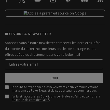
RECEVOIR LA NEWSLETTER
Abonnez-vous à notre newsletter et recevez les dernières infos
du monde du poker, nos meilleurs articles de stratégie et nos
offres spéciales directement dans votre boîte mail.
JOIN
Je souhaite m’abonner aux newsletters et aux communications
marketing de PokerNews et de ses partenaires commerciaux.
J’ai lu et j’accepte les
Conditions générales
et j’ai lu et compris la
Politique de confidentialité
.