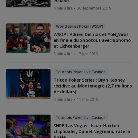
70.000€
4 min à lire
30 septembre 2019
World Series Poker (WSOP)
WSOP : Adrien Delmas et YoH_Viral
en finale du Shootout avec Bonomo
et Lichtenberger
3 min à lire
17 juin 2019
Tournois Poker Live Casinos
Triton Poker Series : Bryn Kenney
récidive au Montenegro (2,7 millions
de dollars)
4 min à lire
11 mai 2019
Tournois Poker Live Casinos
SHRB Las Vegas : Isaac Haxton
chipleader, Daniel Negreanu rate la
finale