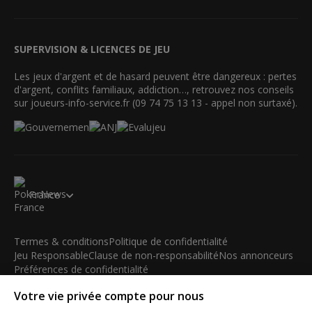
SUPERVISION & LICENCES DE JEU
Les jeux d'argent et de hasard peuvent être dangereux : pertes
d'argent, conflits familiaux, addiction…, retrouvez nos conseils
sur joueurs-info-service.fr (09 74 75 13 13 - appel non surtaxé).
France
Termes & conditions
Politique de confidentialité
Jeu Responsable
Clause de non-responsabilité
Nos annonceurs
Préférences de confidentialité
Votre vie privée compte pour nous
© 2003-2026 iBus Media Limited. Tous droits réservés. Ce
matériel ne peut être reproduit, modifié ou distribué sans