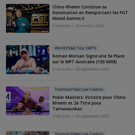
Chino Rheem Continue sa
Domination en Remportant les PGT
Mixed Games II
3 min à lire
16 octobre 2023
World Poker Tour (WPT)
Roman Morvan Signe une 5e Place
sur le WPT Australie (150 000$)
2 min à lire
29 septembre 2023
Tournois Poker Live Casinos
Poker Masters: Victoire pour Chino
Rheem et 2e Titre pour
Tamasauskas
3 min à lire
23 septembre 2023
Tournois Poker Live Casinos