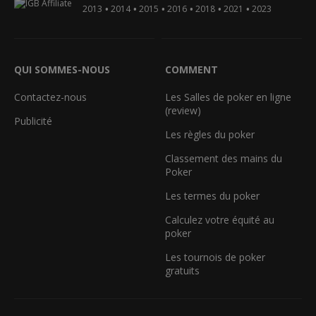
•
•
•
•
•
•
2013
2014
2015
2016
2018
2021
2023
QUI SOMMES-NOUS
COMMENT
Contactez-nous
Les Salles de poker en ligne
(review)
Publicité
Les règles du poker
Classement des mains du
Poker
Les termes du poker
Calculez votre équité au
poker
Les tournois de poker
gratuits