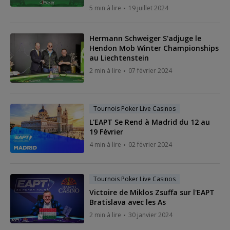
5 min à lire
19 juillet 2024
Hermann Schweiger S'adjuge le
Hendon Mob Winter Championships
au Liechtenstein
2 min à lire
07 février 2024
Tournois Poker Live Casinos
L'EAPT Se Rend à Madrid du 12 au
19 Février
4 min à lire
02 février 2024
Tournois Poker Live Casinos
Victoire de Miklos Zsuffa sur l'EAPT
Bratislava avec les As
2 min à lire
30 janvier 2024