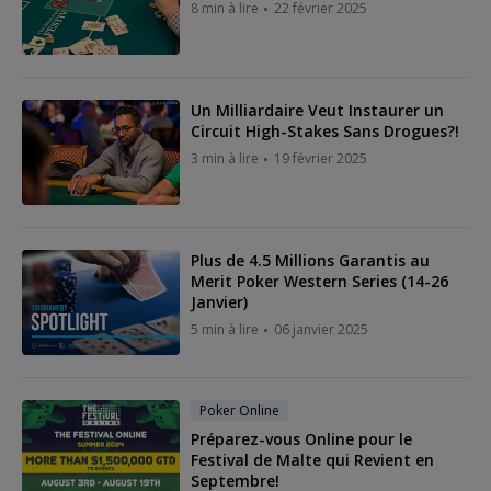
8 min à lire
22 février 2025
Un Milliardaire Veut Instaurer un
Circuit High-Stakes Sans Drogues?!
3 min à lire
19 février 2025
Plus de 4.5 Millions Garantis au
Merit Poker Western Series (14-26
Janvier)
5 min à lire
06 janvier 2025
Poker Online
Préparez-vous Online pour le
Festival de Malte qui Revient en
Septembre!