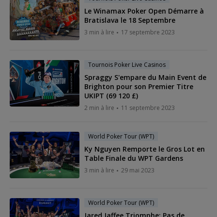
Le Winamax Poker Open Démarre à
Bratislava le 18 Septembre
3 min à lire
17 septembre 2023
Tournois Poker Live Casinos
Spraggy S'empare du Main Event de
Brighton pour son Premier Titre
UKIPT (69 120 £)
2 min à lire
11 septembre 2023
World Poker Tour (WPT)
Ky Nguyen Remporte le Gros Lot en
Table Finale du WPT Gardens
3 min à lire
29 mai 2023
World Poker Tour (WPT)
Jared Jaffee Triomphe; Pas de