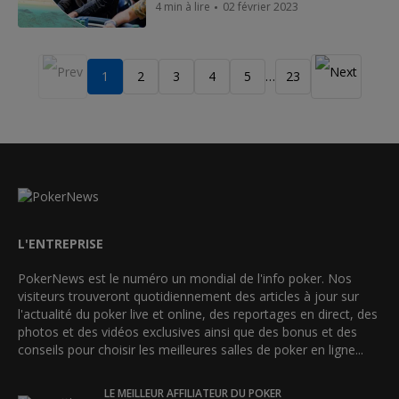
4 min à lire
02 février 2023
1
2
3
4
5
23
…
L'ENTREPRISE
PokerNews est le numéro un mondial de l'info poker. Nos
visiteurs trouveront quotidiennement des articles à jour sur
l'actualité du poker live et online, des reportages en direct, des
photos et des vidéos exclusives ainsi que des bonus et des
conseils pour choisir les meilleures salles de poker en ligne...
LE MEILLEUR AFFILIATEUR DU POKER