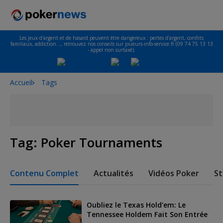
Les jeux d'argent et de hasard peuvent être dangereux : pertes d'argent, conflits
familiaux, addiction…, retrouvez nos conseils sur joueurs-info-service.fr (09 74 75 13 13
- appel non surtaxé).
Accueil
Tags
Tag:
Poker Tournaments
Contenu Complet
Actualités
Vidéos Poker
St
Oubliez le Texas Hold'em: Le
Tennessee Holdem Fait Son Entrée