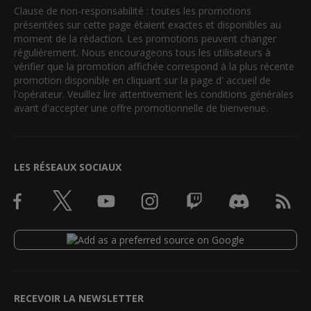
Clause de non-responsabilité : toutes les promotions
présentées sur cette page étaient exactes et disponibles au
moment de la rédaction. Les promotions peuvent changer
régulièrement. Nous encourageons tous les utilisateurs à
vérifier que la promotion affichée correspond à la plus récente
promotion disponible en cliquant sur la page d' accueil de
l'opérateur. Veuillez lire attentivement les conditions générales
avant d'accepter une offre promotionnelle de bienvenue.
LES RÉSEAUX SOCIAUX
RECEVOIR LA NEWSLETTER