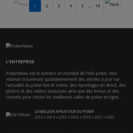
1
2
3
4
5
19
…
L'ENTREPRISE
PokerNews est le numéro un mondial de l'info poker. Nos
visiteurs trouveront quotidiennement des articles à jour sur
l'actualité du poker live et online, des reportages en direct, des
photos et des vidéos exclusives ainsi que des bonus et des
conseils pour choisir les meilleures salles de poker en ligne...
LE MEILLEUR AFFILIATEUR DU POKER
•
•
•
•
•
•
2013
2014
2015
2016
2018
2021
2023