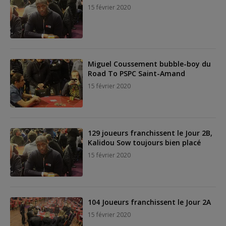
15 février 2020
Miguel Coussement bubble-boy du
Road To PSPC Saint-Amand
15 février 2020
129 joueurs franchissent le Jour 2B,
Kalidou Sow toujours bien placé
15 février 2020
104 Joueurs franchissent le Jour 2A
15 février 2020