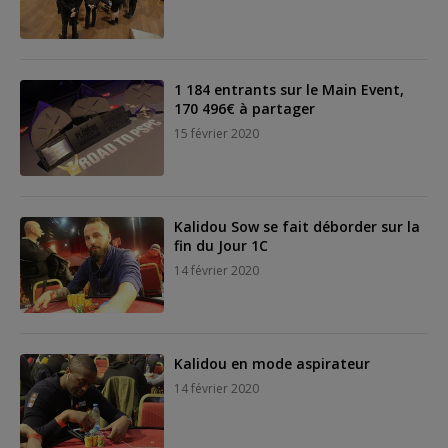
1 184 entrants sur le Main Event,
170 496€ à partager
15 février 2020
Kalidou Sow se fait déborder sur la
fin du Jour 1C
14 février 2020
Kalidou en mode aspirateur
14 février 2020