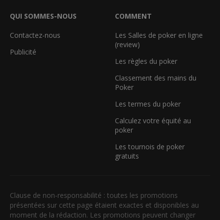
QUI SOMMES-NOUS
COMMENT
Contactez-nous
Les Salles de poker en ligne
(review)
Publicité
Les règles du poker
Classement des mains du
Poker
Les termes du poker
Calculez votre équité au
poker
Les tournois de poker
gratuits
Clause de non-responsabilité : toutes les promotions
présentées sur cette page étaient exactes et disponibles au
moment de la rédaction. Les promotions peuvent changer