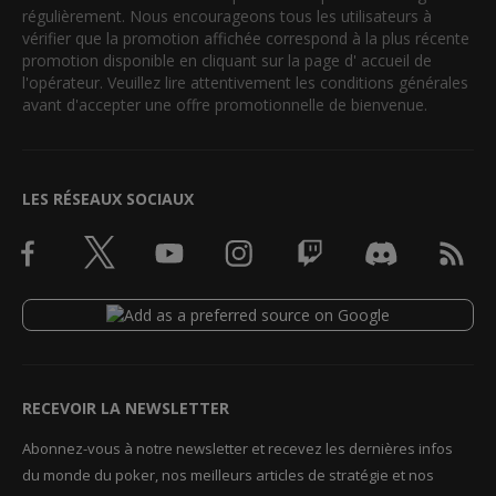
régulièrement. Nous encourageons tous les utilisateurs à
vérifier que la promotion affichée correspond à la plus récente
promotion disponible en cliquant sur la page d' accueil de
l'opérateur. Veuillez lire attentivement les conditions générales
avant d'accepter une offre promotionnelle de bienvenue.
LES RÉSEAUX SOCIAUX
RECEVOIR LA NEWSLETTER
Abonnez-vous à notre newsletter et recevez les dernières infos
du monde du poker, nos meilleurs articles de stratégie et nos