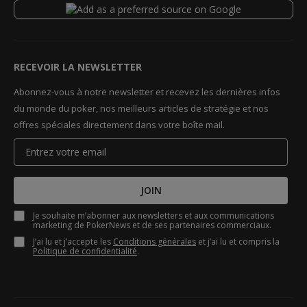
RECEVOIR LA NEWSLETTER
Abonnez-vous à notre newsletter et recevez les dernières infos
du monde du poker, nos meilleurs articles de stratégie et nos
offres spéciales directement dans votre boîte mail.
JOIN
Je souhaite m’abonner aux newsletters et aux communications
marketing de PokerNews et de ses partenaires commerciaux.
J’ai lu et j’accepte les
Conditions générales
et j’ai lu et compris la
Politique de confidentialité
.