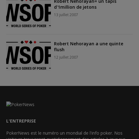
Robert Nehorayan= un tapis
d'1million de jetons
13 juillet 2007
Robert Nehorayan a une quinte
flush
12 juillet 2007
L'ENTREPRISE
PokerNews est le numéro un mondial de l'info poker. Nos