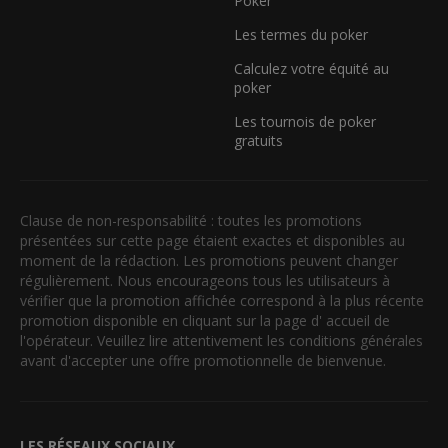
Poker
Les termes du poker
Calculez votre équité au
poker
Les tournois de poker
gratuits
Clause de non-responsabilité : toutes les promotions
présentées sur cette page étaient exactes et disponibles au
moment de la rédaction. Les promotions peuvent changer
régulièrement. Nous encourageons tous les utilisateurs à
vérifier que la promotion affichée correspond à la plus récente
promotion disponible en cliquant sur la page d' accueil de
l'opérateur. Veuillez lire attentivement les conditions générales
avant d'accepter une offre promotionnelle de bienvenue.
LES RÉSEAUX SOCIAUX