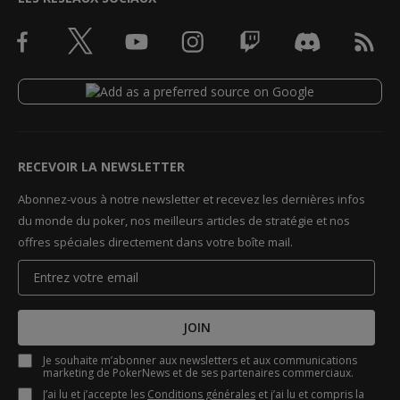
RECEVOIR LA NEWSLETTER
Abonnez-vous à notre newsletter et recevez les dernières infos
du monde du poker, nos meilleurs articles de stratégie et nos
offres spéciales directement dans votre boîte mail.
JOIN
Je souhaite m’abonner aux newsletters et aux communications
marketing de PokerNews et de ses partenaires commerciaux.
J’ai lu et j’accepte les
Conditions générales
et j’ai lu et compris la