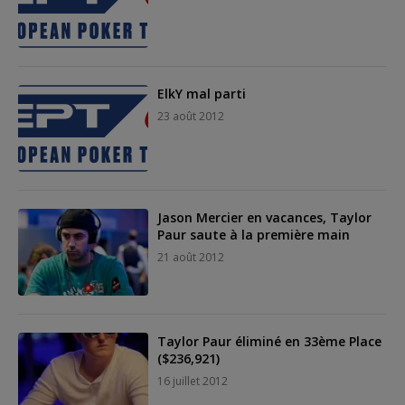
ElkY mal parti
23 août 2012
Jason Mercier en vacances, Taylor
Paur saute à la première main
21 août 2012
Taylor Paur éliminé en 33ème Place
($236,921)
16 juillet 2012