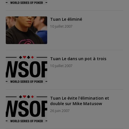
Tuan Le éliminé
10 juillet 2007
Tuan Le dans un pot à trois
10 juillet 2007
Tuan Le évite l'élimination et
double sur Mike Matusow
26 juin 2007