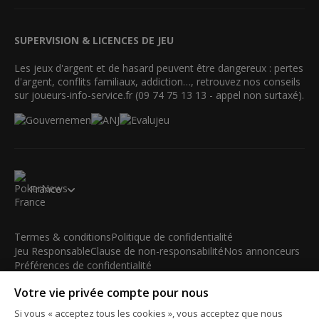
SUPERVISION & LICENCES DE JEU
Les jeux d'argent et de hasard peuvent être dangereux : pertes
d'argent, conflits familiaux, addiction…, retrouvez nos conseils
sur joueurs-info-service.fr (09 74 75 13 13 - appel non surtaxé).
France
Termes & conditions
Politique de confidentialité
Jeu Responsable
Clause de non-responsabilité
Nos annonceurs
Préférences de confidentialité
Votre vie privée compte pour nous
© 2003-2026 iBus Media Limited. Tous droits réservés. Ce
matériel ne peut être reproduit, modifié ou distribué sans
Si vous « acceptez tous les cookies », vous acceptez que nous