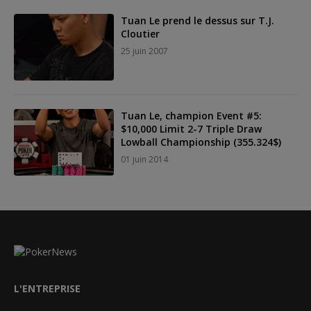
Tuan Le prend le dessus sur T.J.
Cloutier
25 juin 2007
Tuan Le, champion Event #5:
$10,000 Limit 2-7 Triple Draw
Lowball Championship (355.324$)
01 juin 2014
L'ENTREPRISE