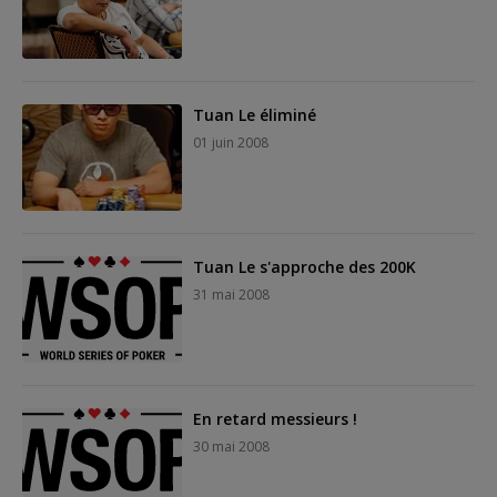
Tuan Le éliminé
01 juin 2008
Tuan Le s'approche des 200K
31 mai 2008
En retard messieurs !
30 mai 2008