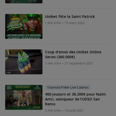
Unibet fête la Saint Patrick
1 min à lire
15 mars 2022
Coup d'envoi des Unibet Online
Series (360.000€)
1 min à lire
27 septembre 2021
Tournois Poker Live Casinos
400 joueurs et 36.200€ pour Naïm
Amri, vainqueur de l'UDSO San
Remo
2 min à lire
16 août 2021