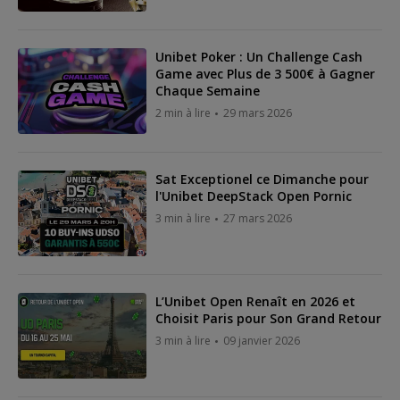
Unibet Poker : Un Challenge Cash
Game avec Plus de 3 500€ à Gagner
Chaque Semaine
2 min à lire
29 mars 2026
Sat Exceptionel ce Dimanche pour
l'Unibet DeepStack Open Pornic
3 min à lire
27 mars 2026
L’Unibet Open Renaît en 2026 et
Choisit Paris pour Son Grand Retour
3 min à lire
09 janvier 2026