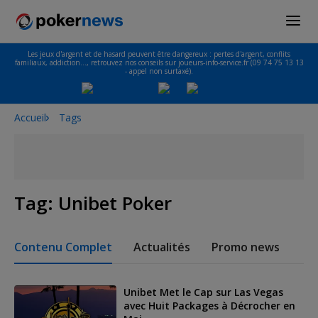
Les jeux d'argent et de hasard peuvent être dangereux : pertes d'argent, conflits
familiaux, addiction…, retrouvez nos conseils sur joueurs-info-service.fr (09 74 75 13 13
- appel non surtaxé).
Accueil
Tags
Tag:
Unibet Poker
Contenu Complet
Actualités
Promo news
Unibet Met le Cap sur Las Vegas
avec Huit Packages à Décrocher en