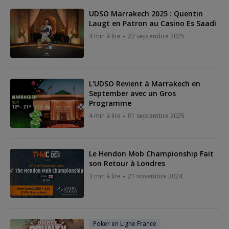
UDSO Marrakech 2025 : Quentin
Laugt en Patron au Casino Es Saadi
4 min à lire
22 septembre 2025
L'UDSO Revient à Marrakech en
September avec un Gros
Programme
4 min à lire
01 septembre 2025
Le Hendon Mob Championship Fait
son Retour à Londres
3 min à lire
21 novembre 2024
Poker en Ligne France