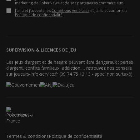
marketing de PokerNews et de ses partenaires commerciaux.
J’ai lu et j’accepte les
Conditions générales
et j’ai lu et compris la
Politique de confidentialité
.
SUPERVISION & LICENCES DE JEU
Les jeux d'argent et de hasard peuvent être dangereux : pertes
d'argent, conflits familiaux, addiction…, retrouvez nos conseils
sur joueurs-info-service.fr (09 74 75 13 13 - appel non surtaxé).
France
Termes & conditions
Politique de confidentialité