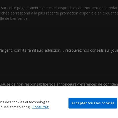
s sur cette page étaient exactes et disponibles au moment de la réd
ichée correspond à la plus récente promotion disponible en cliquant sur
lle de bienvenue.
argent, conflits familiaux, addiction…, retrouvez nos conseils sur jou
Clause de non-responsabilité
Nos annonceurs
Préférences de confident
 ne peut être reproduit, modifié ou distribué sans l'accord écrit et la
of Man
ions des cookies et technologies
Accepter tous les cookies
tiques et marketing.
Consultez