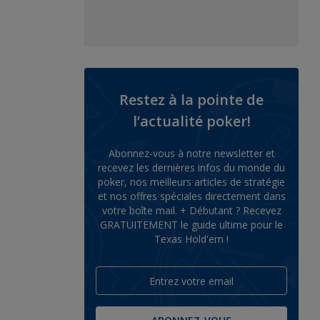
Restez à la pointe de
l’actualité poker!
Abonnez-vous à notre newsletter et
recevez les dernières infos du monde du
poker, nos meilleurs articles de stratégie
et nos offres spéciales directement dans
votre boîte mail. + Débutant ? Recevez
GRATUITEMENT le guide ultime pour le
Texas Hold'em !