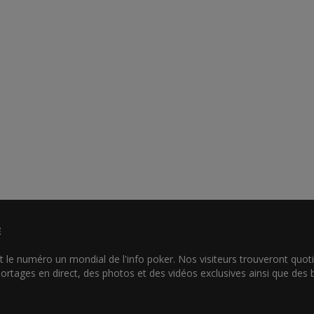
E
le numéro un mondial de l'info poker. Nos visiteurs trouveront quotidi
portages en direct, des photos et des vidéos exclusives ainsi que des b