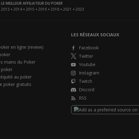
LE MEILLEUR AFFILIATEUR DU POKER
•
•
•
•
•
•
2013
2014
2015
2016
2018
2021
2023
LES RÉSEAUX SOCIAUX
poker en ligne (review)
Facebook
poker
Twitter
s mains du Poker
Youtube
 poker
Instagram
 équité au poker
Twitch
e poker gratuits
Discord
RSS