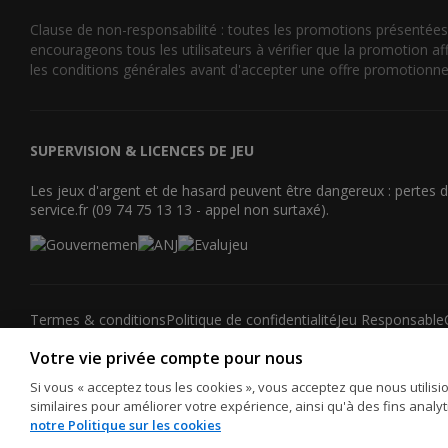
Clause de non-responsabilité : toutes les promotions présentée
encourageons tous les utilisateurs à vérifier que la promotion aff
les conditions générales avant d'accepter une offre promotionne
SUPERVISION & LICENCES DE JEU
Les jeux d'argent et de hasard peuvent être dangereux : pertes d'
service.fr (09 74 75 13 13 - appel non surtaxé).
Termes & conditions
Politique de confidentialité
Jeu Responsable
Votre vie privée compte pour nous
© 2003-2026 iBus Media Limited. Tous droits réservés. Ce matériel
iBus Media Limited, 33-37 Athol Street IM1 1LB -Douglas -Isle 
Si vous « acceptez tous les cookies », vous acceptez que nous utilis
similaires pour améliorer votre expérience, ainsi qu'à des fins analy
notre Politique sur les cookies