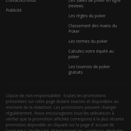
Contactez-nous
Les Salles de poker en ligne
(review)
Publicité
Les règles du poker
Classement des mains du
Poker
Les termes du poker
Calculez votre équité au
poker
Les tournois de poker
gratuits
Clause de non-responsabilité : toutes les promotions
présentées sur cette page étaient exactes et disponibles au
moment de la rédaction. Les promotions peuvent changer
régulièrement. Nous encourageons tous les utilisateurs à
vérifier que la promotion affichée correspond à la plus récente
promotion disponible en cliquant sur la page d' accueil de
l'opérateur. Veuillez lire attentivement les conditions générales