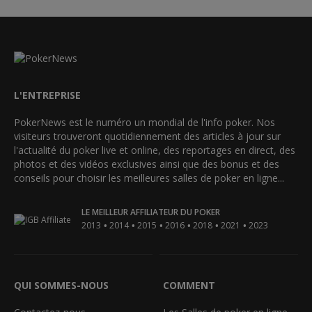
L'ENTREPRISE
PokerNews est le numéro un mondial de l'info poker. Nos
visiteurs trouveront quotidiennement des articles à jour sur
l'actualité du poker live et online, des reportages en direct, des
photos et des vidéos exclusives ainsi que des bonus et des
conseils pour choisir les meilleures salles de poker en ligne...
LE MEILLEUR AFFILIATEUR DU POKER
•
•
•
•
•
•
2013
2014
2015
2016
2018
2021
2023
QUI SOMMES-NOUS
COMMENT