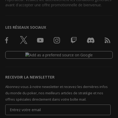
avant d'accepter une offre promotionnelle de bienvenue.
LES RÉSEAUX SOCIAUX
RECEVOIR LA NEWSLETTER
Abonnez-vous à notre newsletter et recevez les dernières infos
du monde du poker, nos meilleurs articles de stratégie et nos
offres spéciales directement dans votre boîte mail.