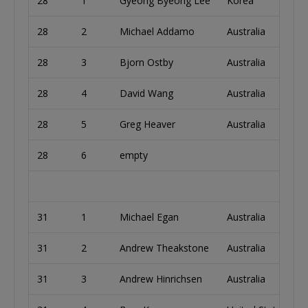
28
1
Gyeong Byeong Lee
Korea
28
2
Michael Addamo
Australia
28
3
Bjorn Ostby
Australia
28
4
David Wang
Australia
28
5
Greg Heaver
Australia
28
6
empty
31
1
Michael Egan
Australia
31
2
Andrew Theakstone
Australia
31
3
Andrew Hinrichsen
Australia