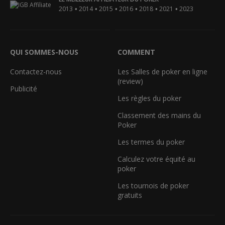
•
•
•
•
•
•
2013
2014
2015
2016
2018
2021
2023
QUI SOMMES-NOUS
COMMENT
Contactez-nous
Les Salles de poker en ligne
(review)
Publicité
Les règles du poker
Classement des mains du
Poker
Les termes du poker
Calculez votre équité au
poker
Les tournois de poker
gratuits