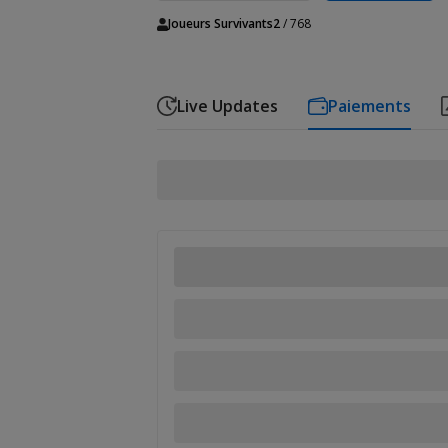
Joueurs Survivants
2
/ 768
Live Updates
Paiements