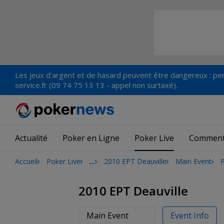
Les jeux d'argent et de hasard peuvent être dangereux : perte
service.fr (09 74 75 13 13 - appel non surtaxé).
Actualité
Poker en Ligne
Poker Live
Comment 
Accueil
Poker Live
…
2010 EPT Deauville
Main Event
2010 EPT Deauville
Main Event
Event Info