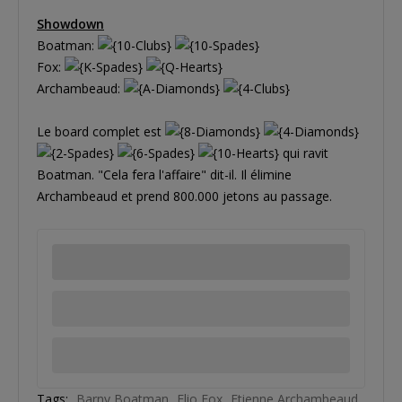
Showdown
Boatman:
Fox:
Archambeaud:
Le board complet est
qui ravit
Boatman. "Cela fera l'affaire" dit-il. Il élimine
Archambeaud et prend 800.000 jetons au passage.
Tags:
Barny Boatman
Elio Fox
Etienne Archambeaud