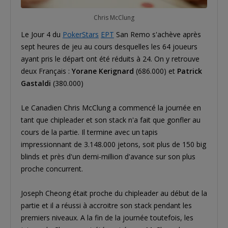
Chris McClung
Le Jour 4 du
PokerStars
EPT
San Remo s'achève après
sept heures de jeu au cours desquelles les 64 joueurs
ayant pris le départ ont été réduits à 24. On y retrouve
deux Français :
Yorane Kerignard
(686.000) et
Patrick
Gastaldi
(380.000)
Le Canadien Chris McClung a commencé la journée en
tant que chipleader et son stack n'a fait que gonfler au
cours de la partie. Il termine avec un tapis
impressionnant de 3.148.000 jetons, soit plus de 150 big
blinds et près d'un demi-million d'avance sur son plus
proche concurrent.
Joseph Cheong était proche du chipleader au début de la
partie et il a réussi à accroitre son stack pendant les
premiers niveaux. A la fin de la journée toutefois, les