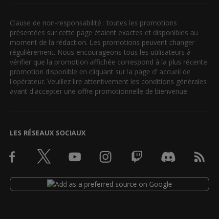
Clause de non-responsabilité : toutes les promotions
présentées sur cette page étaient exactes et disponibles au
moment de la rédaction. Les promotions peuvent changer
régulièrement. Nous encourageons tous les utilisateurs à
vérifier que la promotion affichée correspond à la plus récente
promotion disponible en cliquant sur la page d' accueil de
l'opérateur. Veuillez lire attentivement les conditions générales
avant d'accepter une offre promotionnelle de bienvenue.
LES RÉSEAUX SOCIAUX