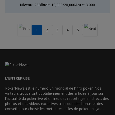
Niveau:
23
Blinds:
10,000/20,000
Ante:
3,000
1
2
3
4
5
L'ENTREPRISE
PokerNews est le numéro un mondial de l'info poker. Nos
visiteurs trouveront quotidiennement des articles à jour sur
l'actualité du poker live et online, des reportages en direct, des
photos et des vidéos exclusives ainsi que des bonus et des
conseils pour choisir les meilleures salles de poker en ligne...