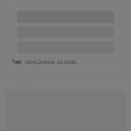
Tags:
Denys Drobyna
Jon Spinks