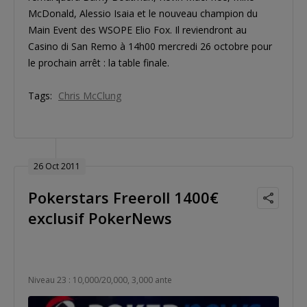
McDonald, Alessio Isaia et le nouveau champion du
Main Event des WSOPE Elio Fox. Il reviendront au
Casino di San Remo à 14h00 mercredi 26 octobre pour
le prochain arrêt : la table finale.
Tags:
Chris McClung
26 Oct 2011
Pokerstars Freeroll 1400€
exclusif PokerNews
Niveau 23 : 10,000/20,000, 3,000 ante