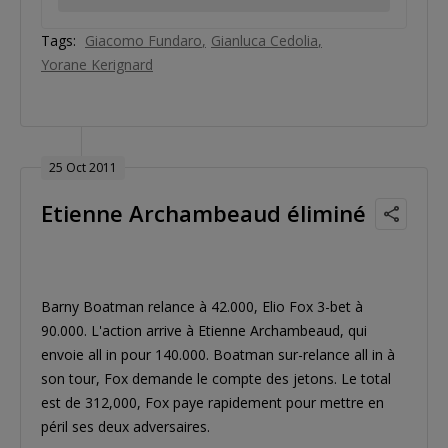
Tags:
Giacomo Fundaro
Gianluca Cedolia
Yorane Kerignard
25 Oct 2011
Etienne Archambeaud éliminé
Barny Boatman relance à 42.000, Elio Fox 3-bet à
90.000. L'action arrive à Etienne Archambeaud, qui
envoie all in pour 140.000. Boatman sur-relance all in à
son tour, Fox demande le compte des jetons. Le total
est de 312,000, Fox paye rapidement pour mettre en
péril ses deux adversaires.