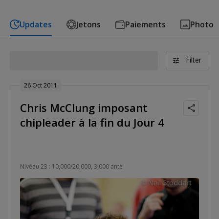
Updates
Jetons
Paiements
Photo
Filter
26 Oct 2011
Chris McClung imposant
chipleader à la fin du Jour 4
Niveau 23 : 10,000/20,000, 3,000 ante