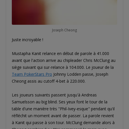
Joseph Cheong
Juste incroyable !
Mustapha Kanit relance en début de parole à 41.000
avant que l'action arrive au chipleader Chris McClung au
siège suivant qui sur-relance à 104.000. Le joueur de la
Team PokerStars Pro
Johnny Lodden passe, Joseph
Cheong assis au cutoff 4-bet à 220.000.
Les joueurs suivants passent jusqu'à Andreas
Samuelsson au big blind. Ses yeux font le tour de la
table d'une manière très "Phil-Ivey-esque" pendant qu'il
réfléchit un moment avant de passer. La parole revient
à Kanit qui passe à son tour. McClung demande alors à