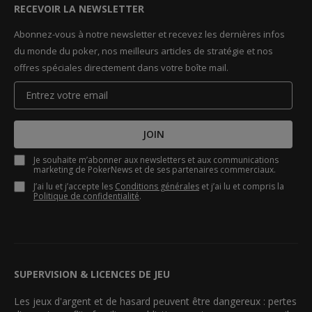
RECEVOIR LA NEWSLETTER
Abonnez-vous à notre newsletter et recevez les dernières infos
du monde du poker, nos meilleurs articles de stratégie et nos
offres spéciales directement dans votre boîte mail.
JOIN
Je souhaite m’abonner aux newsletters et aux communications
marketing de PokerNews et de ses partenaires commerciaux.
J’ai lu et j’accepte les
Conditions générales
et j’ai lu et compris la
Politique de confidentialité
.
SUPERVISION & LICENCES DE JEU
Les jeux d'argent et de hasard peuvent être dangereux : pertes