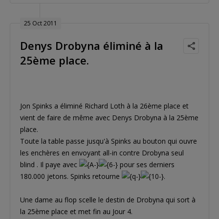
25 Oct 2011
Denys Drobyna éliminé à la
25ème place.
Jon Spinks a éliminé Richard Loth à la 26ème place et
vient de faire de même avec Denys Drobyna à la 25ème
place.
Toute la table passe jusqu'à Spinks au bouton qui ouvre
les enchères en envoyant all-in contre Drobyna seul
blind . Il paye avec
pour ses derniers
180.000 jetons. Spinks retourne
.
Une dame au flop scelle le destin de Drobyna qui sort à
la 25ème place et met fin au Jour 4.