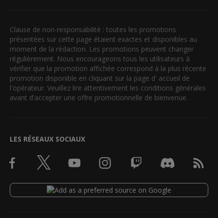
Clause de non-responsabilité : toutes les promotions
présentées sur cette page étaient exactes et disponibles au
moment de la rédaction. Les promotions peuvent changer
régulièrement. Nous encourageons tous les utilisateurs à
vérifier que la promotion affichée correspond à la plus récente
promotion disponible en cliquant sur la page d' accueil de
l'opérateur. Veuillez lire attentivement les conditions générales
avant d'accepter une offre promotionnelle de bienvenue.
LES RÉSEAUX SOCIAUX