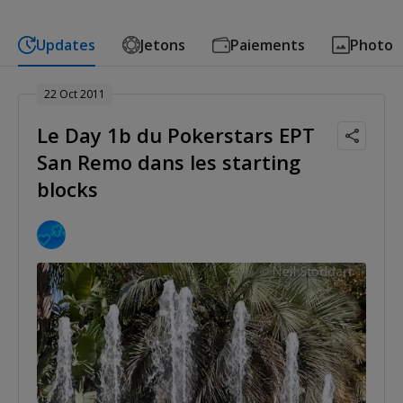
Updates
Jetons
Paiements
Photo
22 Oct 2011
Le Day 1b du Pokerstars EPT
San Remo dans les starting
blocks