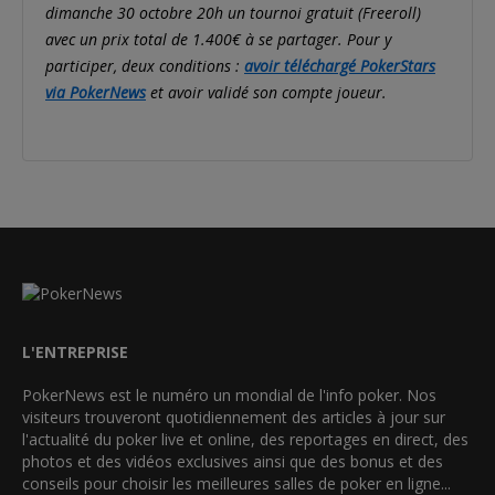
dimanche 30 octobre 20h un tournoi gratuit (Freeroll)
avec un prix total de 1.400€ à se partager. Pour y
participer, deux conditions :
avoir téléchargé PokerStars
via PokerNews
et avoir validé son compte joueur.
L'ENTREPRISE
PokerNews est le numéro un mondial de l'info poker. Nos
visiteurs trouveront quotidiennement des articles à jour sur
l'actualité du poker live et online, des reportages en direct, des
photos et des vidéos exclusives ainsi que des bonus et des
conseils pour choisir les meilleures salles de poker en ligne...