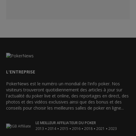
L'ENTREPRISE
PokerNews est le numéro un mondial de l'info poker. Nos
visiteurs trouveront quotidiennement des articles à jour sur
l'actualité du poker live et online, des reportages en direct, des
photos et des vidéos exclusives ainsi que des bonus et des
conseils pour choisir les meilleures salles de poker en ligne...
LE MEILLEUR AFFILIATEUR DU POKER
•
•
•
•
•
•
2013
2014
2015
2016
2018
2021
2023