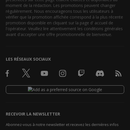
moment de la rédaction. Les promotions peuvent changer
régulièrement. Nous encourageons tous les utilisateurs à
vérifier que la promotion affichée correspond à la plus récente
promotion disponible en cliquant sur la page d' accueil de
l'opérateur. Veuillez lire attentivement les conditions générales
avant d'accepter une offre promotionnelle de bienvenue.
LES RÉSEAUX SOCIAUX
RECEVOIR LA NEWSLETTER
Abonnez-vous à notre newsletter et recevez les dernières infos