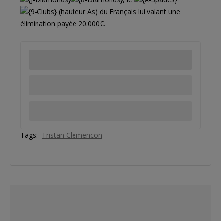
(hauteur As) du Français lui valant une
élimination payée 20.000€.
Tags:
Tristan Clemencon