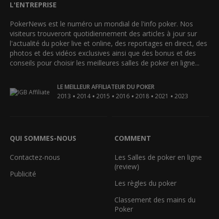
L'ENTREPRISE
PokerNews est le numéro un mondial de l'info poker. Nos
visiteurs trouveront quotidiennement des articles à jour sur
l'actualité du poker live et online, des reportages en direct, des
photos et des vidéos exclusives ainsi que des bonus et des
conseils pour choisir les meilleures salles de poker en ligne...
LE MEILLEUR AFFILIATEUR DU POKER
•
•
•
•
•
•
2013
2014
2015
2016
2018
2021
2023
QUI SOMMES-NOUS
COMMENT
Contactez-nous
Les Salles de poker en ligne
(review)
Publicité
Les règles du poker
Classement des mains du
Poker