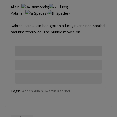
Allain:
Kabrhel:
Kabrhel said Allain had gotten a lucky river since Kabrhel
had him freerolled. The bubble moves on.
Tags:
Adrien Allain
Martin Kabrhel