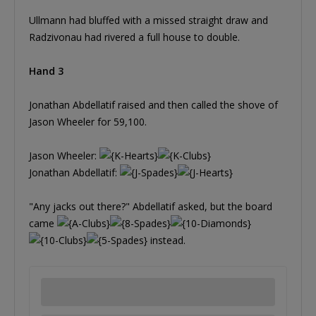
Ullmann had bluffed with a missed straight draw and
Radzivonau had rivered a full house to double.
Hand 3
Jonathan Abdellatif raised and then called the shove of
Jason Wheeler for 59,100.
Jason Wheeler:
Jonathan Abdellatif:
"Any jacks out there?" Abdellatif asked, but the board
came
instead.