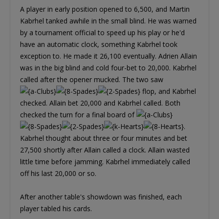
A player in early position opened to 6,500, and Martin
Kabrhel tanked awhile in the small blind. He was warned
by a tournament official to speed up his play or he'd
have an automatic clock, something Kabrhel took
exception to. He made it 26,100 eventually. Adrien Allain
was in the big blind and cold four-bet to 20,000. Kabrhel
called after the opener mucked. The two saw
flop, and Kabrhel
checked. Allain bet 20,000 and Kabrhel called. Both
checked the turn for a final board of
.
Kabrhel thought about three or four minutes and bet
27,500 shortly after Allain called a clock. Allain wasted
little time before jamming. Kabrhel immediately called
off his last 20,000 or so.
After another table's showdown was finished, each
player tabled his cards.