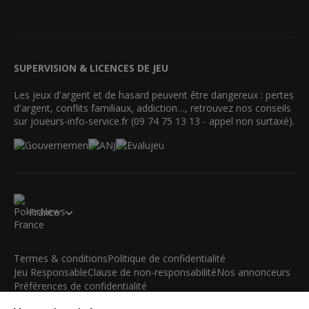
SUPERVISION & LICENCES DE JEU
Les jeux d'argent et de hasard peuvent être dangereux : pertes
d'argent, conflits familiaux, addiction…, retrouvez nos conseils
sur joueurs-info-service.fr (09 74 75 13 13 - appel non surtaxé).
France
Termes & conditions
Politique de confidentialité
Jeu Responsable
Clause de non-responsabilité
Nos annonceurs
Préférences de confidentialité