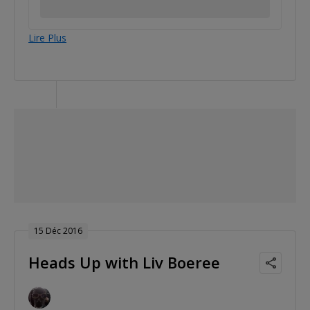
Lire Plus
15 Déc 2016
Heads Up with Liv Boeree