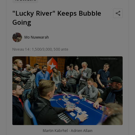
"Lucky River" Keeps Bubble
Going
Mo Nuwwarah
Niveau 14 : 1,500/3,000, 500 ante
Martin Kabrhel - Adrien Allain