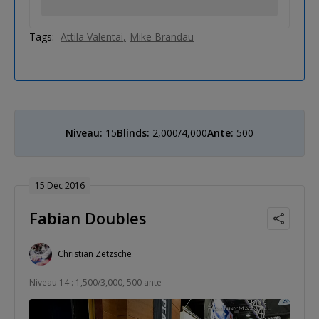
Tags:
Attila Valentai
Mike Brandau
Niveau:
15
Blinds:
2,000/4,000
Ante:
500
15 Déc 2016
Fabian Doubles
Christian Zetzsche
Niveau 14 : 1,500/3,000, 500 ante