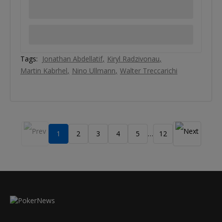
Tags:
Jonathan Abdellatif
Kiryl Radzivonau
Martin Kabrhel
Nino Ullmann
Walter Treccarichi
1
2
3
4
5
12
…