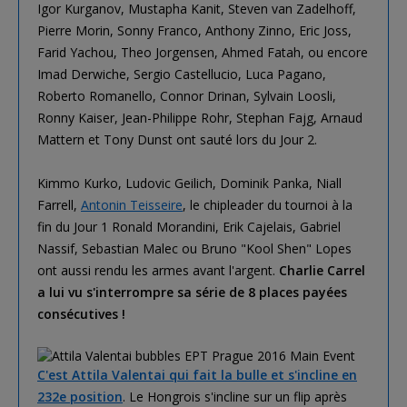
Igor Kurganov, Mustapha Kanit, Steven van Zadelhoff,
Pierre Morin, Sonny Franco, Anthony Zinno, Eric Joss,
Farid Yachou, Theo Jorgensen, Ahmed Fatah, ou encore
Imad Derwiche, Sergio Castellucio, Luca Pagano,
Roberto Romanello, Connor Drinan, Sylvain Loosli,
Ronny Kaiser, Jean-Philippe Rohr, Stephan Fajg, Arnaud
Mattern et Tony Dunst ont sauté lors du Jour 2.
Kimmo Kurko, Ludovic Geilich, Dominik Panka, Niall
Farrell,
Antonin Teisseire
, le chipleader du tournoi à la
fin du Jour 1 Ronald Morandini, Erik Cajelais, Gabriel
Nassif, Sebastian Malec ou Bruno "Kool Shen" Lopes
ont aussi rendu les armes avant l'argent.
Charlie Carrel
a lui vu s'interrompre sa série de 8 places payées
consécutives !
C'est Attila Valentai qui fait la bulle et s'incline en
232e position
. Le Hongrois s'incline sur un flip après