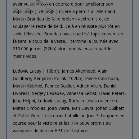
avoir vu un
en doorcard pour améliorer son
. Un
rivière a permis à l'Allemand
Martin Brandau de faire brelan in-extremis et de
soulager le reste de field. Déjà en réussite plus tôt en
table télévisée, Brandau avait chatté à tapis couvert en
faisant le coup de la veste, il termine la journée avec
210.000 jetons (52bb) alors que Valentai repart les
mains vides.
Ludovic Lacay (110bb)), James Akenhead, Alain
Goldberg, Benjamin Pollak (102bb), Pierre Calamusa,
Martin Kabrhel, Fabrice Soulier, Adrien Allain, Daniel
Dvoress, Sergey Lebedev, Vanessa Selbst, David Peters,
Juha Helppi, Ludovic Lacay, Romain Lewis ou encore
Matas Cimbolas, Joao Vieira, Ivan Deyra, Johan Guilbert
et Pablo Gordillo livreront bataille au Jour 3, toujours en
course pour la victoire et les 774 600€ promis au
vainqueur du dernier EPT de l'histoire.