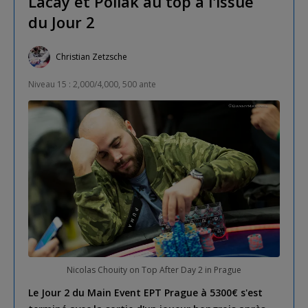
Lacay et Pollak au top à l'issue
du Jour 2
Christian Zetzsche
Niveau 15 : 2,000/4,000, 500 ante
Nicolas Chouity on Top After Day 2 in Prague
Le Jour 2 du Main Event EPT Prague à 5300€ s'est