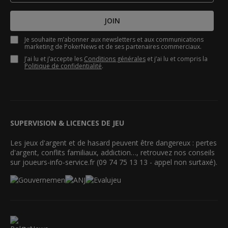
JOIN
Je souhaite m’abonner aux newsletters et aux communications
marketing de PokerNews et de ses partenaires commerciaux.
J’ai lu et j’accepte les
Conditions générales
et j’ai lu et compris la
Politique de confidentialité
.
SUPERVISION & LICENCES DE JEU
Les jeux d'argent et de hasard peuvent être dangereux : pertes
d'argent, conflits familiaux, addiction…, retrouvez nos conseils
sur joueurs-info-service.fr (09 74 75 13 13 - appel non surtaxé).