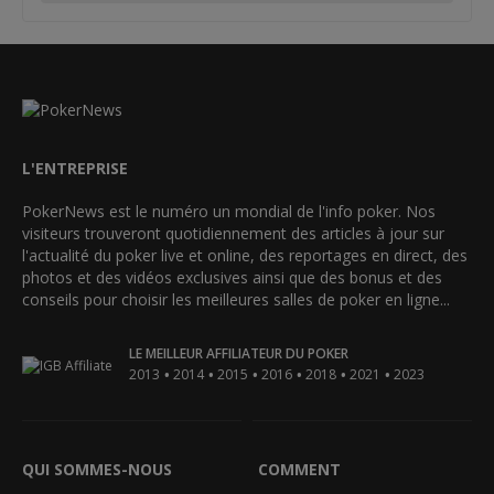
L'ENTREPRISE
PokerNews est le numéro un mondial de l'info poker. Nos
visiteurs trouveront quotidiennement des articles à jour sur
l'actualité du poker live et online, des reportages en direct, des
photos et des vidéos exclusives ainsi que des bonus et des
conseils pour choisir les meilleures salles de poker en ligne...
LE MEILLEUR AFFILIATEUR DU POKER
•
•
•
•
•
•
2013
2014
2015
2016
2018
2021
2023
QUI SOMMES-NOUS
COMMENT