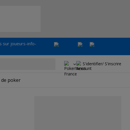
s sur joueurs-info-
S'identifier/ S'inscrire
s de poker