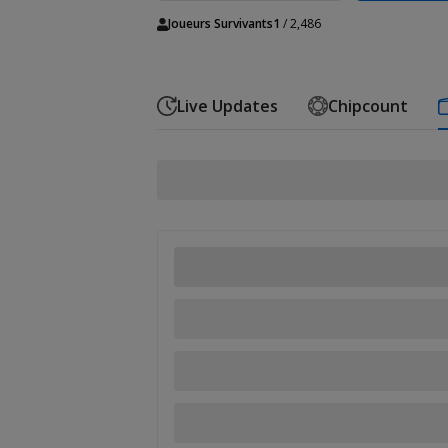
Joueurs Survivants
1
/ 2,486
Live Updates
Chipcount