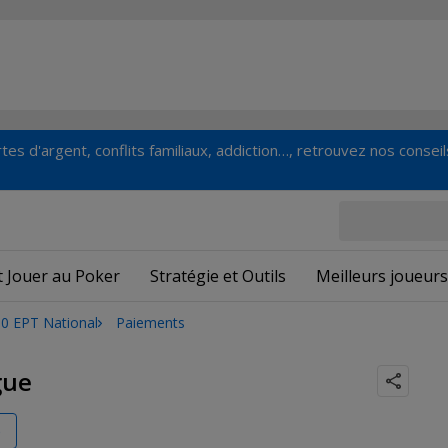
s d'argent, conflits familiaux, addiction…, retrouvez nos conseil
Jouer au Poker
Stratégie et Outils
Meilleurs joueur
0 EPT National
Paiements
gue
o