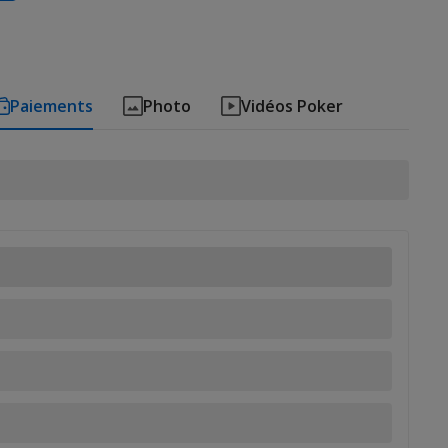
Paiements
Photo
Vidéos Poker