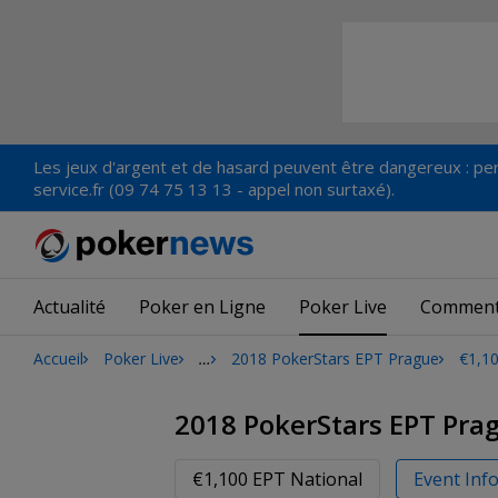
Les jeux d'argent et de hasard peuvent être dangereux : perte
service.fr (09 74 75 13 13 - appel non surtaxé).
Actualité
Poker en Ligne
Poker Live
Comment 
Accueil
Poker Live
…
2018 PokerStars EPT Prague
€1,10
2018 PokerStars EPT Pra
€1,100 EPT National
Event Inf