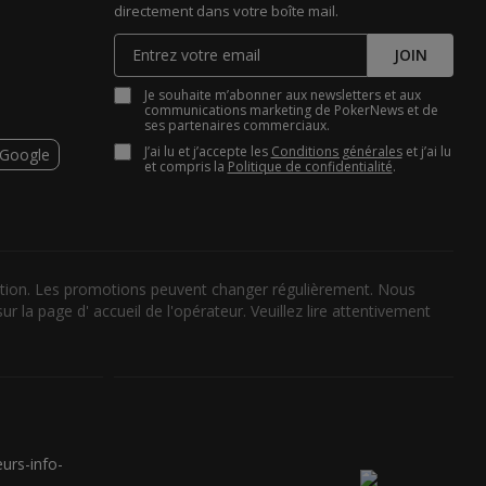
directement dans votre boîte mail.
JOIN
Je souhaite m’abonner aux newsletters et aux
communications marketing de PokerNews et de
ses partenaires commerciaux.
J’ai lu et j’accepte les
Conditions générales
et j’ai lu
et compris la
Politique de confidentialité
.
action. Les promotions peuvent changer régulièrement. Nous
 la page d' accueil de l'opérateur. Veuillez lire attentivement
eurs-info-