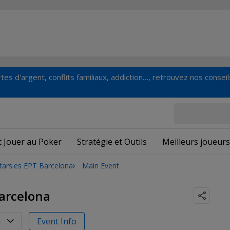
s d'argent, conflits familiaux, addiction…, retrouvez nos conseil
Jouer au Poker
Stratégie et Outils
Meilleurs joueur
tars.es EPT Barcelona
Main Event
Barcelona
a
Event Info