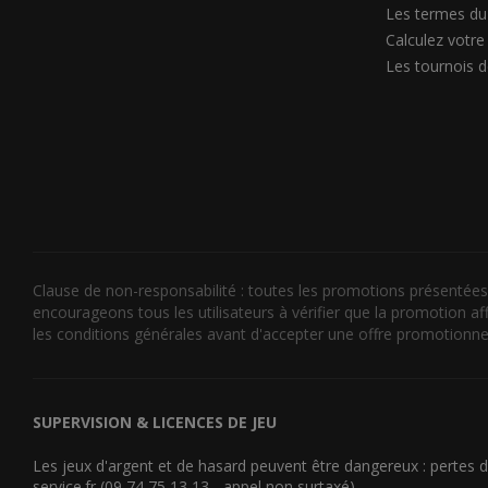
Les termes du
Calculez votre
Les tournois d
Clause de non-responsabilité : toutes les promotions présentée
encourageons tous les utilisateurs à vérifier que la promotion aff
les conditions générales avant d'accepter une offre promotionne
SUPERVISION & LICENCES DE JEU
Les jeux d'argent et de hasard peuvent être dangereux : pertes d'
service.fr (09 74 75 13 13 - appel non surtaxé).