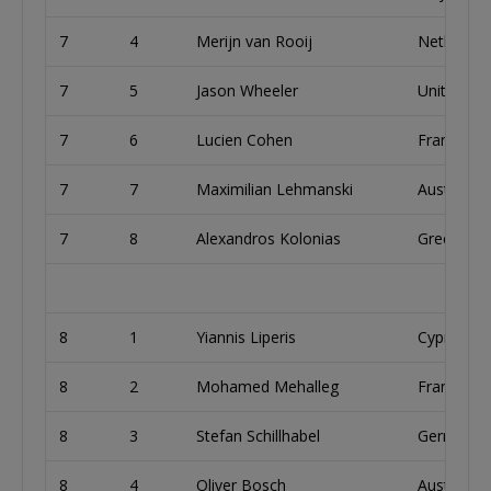
7
4
Merijn van Rooij
Netherlan
7
5
Jason Wheeler
United Sta
7
6
Lucien Cohen
France
7
7
Maximilian Lehmanski
Austria
7
8
Alexandros Kolonias
Greece
8
1
Yiannis Liperis
Cyprus
8
2
Mohamed Mehalleg
France
8
3
Stefan Schillhabel
Germany
8
4
Oliver Bosch
Austria