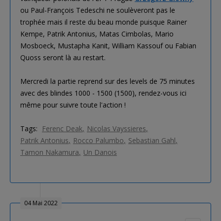
ou Paul-François Tedeschi ne soulèveront pas le
trophée mais il reste du beau monde puisque Rainer
Kempe, Patrik Antonius, Matas Cimbolas, Mario
Mosboeck, Mustapha Kanit, William Kassouf ou Fabian
Quoss seront là au restart.
Mercredi la partie reprend sur des levels de 75 minutes
avec des blindes 1000 - 1500 (1500), rendez-vous ici
même pour suivre toute l'action !
Tags:
Ferenc Deak
Nicolas Vayssieres
Patrik Antonius
Rocco Palumbo
Sebastian Gahl
Tamon Nakamura
Un Danois
04 Mai 2022