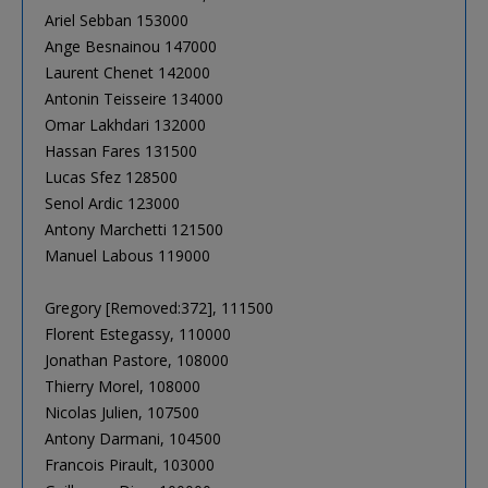
Ariel Sebban 153000
Ange Besnainou 147000
Laurent Chenet 142000
Antonin Teisseire 134000
Omar Lakhdari 132000
Hassan Fares 131500
Lucas Sfez 128500
Senol Ardic 123000
Antony Marchetti 121500
Manuel Labous 119000
Gregory [Removed:372], 111500
Florent Estegassy, 110000
Jonathan Pastore, 108000
Thierry Morel, 108000
Nicolas Julien, 107500
Antony Darmani, 104500
Francois Pirault, 103000