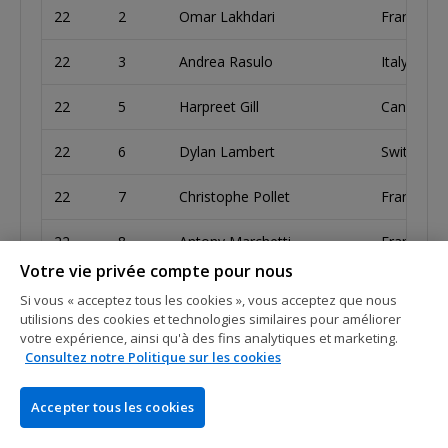
22
2
Omar Lakhdari
France
22
3
Andrea Rasulo
Italy
22
5
Harpreet Gill
Canada
22
6
Dylan Lambert
Switzerla
22
7
Christophe Pollet
France
22
8
Antony Marchetti
France
Votre vie privée compte pour nous
Si vous « acceptez tous les cookies », vous acceptez que nous
utilisions des cookies et technologies similaires pour améliorer
23
2
Bruno Volkmann
Brazil
votre expérience, ainsi qu'à des fins analytiques et marketing.
Consultez notre Politique sur les cookies
23
3
Alex Kulev
Bulgaria
Accepter tous les cookies
23
4
Jaime Cervantes
United Sta