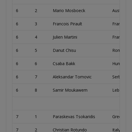
6
2
Mario Mosboeck
Austria
6
3
Francois Pirault
France
6
4
Julien Martini
France
6
5
Danut Chisu
Romania
6
6
Csaba Bakk
Hungary
6
7
Aleksandar Tomovic
Serbia
6
8
Samir Moukawem
Lebanon
7
1
Paraskevas Tsokaridis
Greece
7
2
Christian Rotundo
Italy