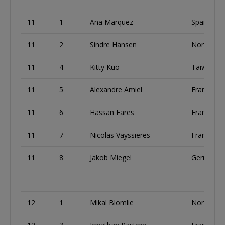
11
1
Ana Marquez
Spain
11
2
Sindre Hansen
Norway
11
4
Kitty Kuo
Taiwan
11
5
Alexandre Amiel
France
11
6
Hassan Fares
France
11
7
Nicolas Vayssieres
France
11
8
Jakob Miegel
Germany
12
1
Mikal Blomlie
Norway