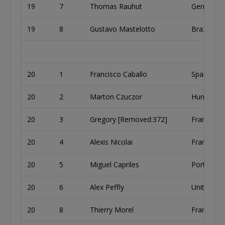
19
7
Thomas Rauhut
Germany
19
8
Gustavo Mastelotto
Brazil
20
1
Francisco Caballo
Spain
20
2
Marton Czuczor
Hungary
20
3
Gregory [Removed:372]
France
20
4
Alexis Nicolai
France
20
5
Miguel Capriles
Portugal
20
6
Alex Peffly
United Ki
20
8
Thierry Morel
France