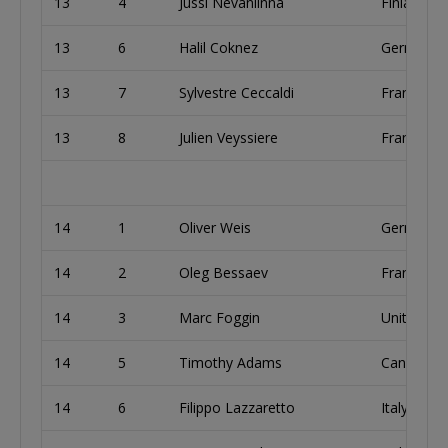
13
4
Jussi Nevanlinna
Finland
13
6
Halil Coknez
Germany
13
7
Sylvestre Ceccaldi
France
13
8
Julien Veyssiere
France
14
1
Oliver Weis
Germany
14
2
Oleg Bessaev
France
14
3
Marc Foggin
United Ki
14
5
Timothy Adams
Canada
14
6
Filippo Lazzaretto
Italy