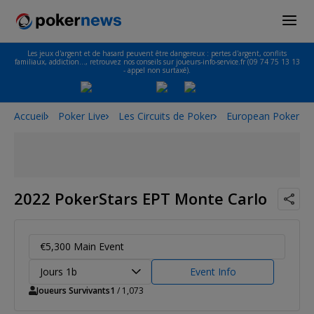
Les jeux d'argent et de hasard peuvent être dangereux : pertes d'argent, conflits
familiaux, addiction…, retrouvez nos conseils sur joueurs-info-service.fr (09 74 75 13 13
- appel non surtaxé).
Accueil
Poker Live
Les Circuits de Poker
European Poker To
2022 PokerStars EPT Monte Carlo
€5,300 Main Event
Jours 1b
Event Info
Joueurs Survivants
1
/ 1,073