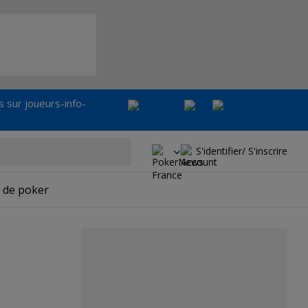
s sur joueurs-info-
S'identifier/ S'inscrire
s de poker