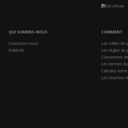
QUI SOMMES-NOUS
COMMENT
Contactez-nous
Les Salles de 
Publicité
Les règles du 
Classement de
Les termes du
Calculez votre
Les tournois d