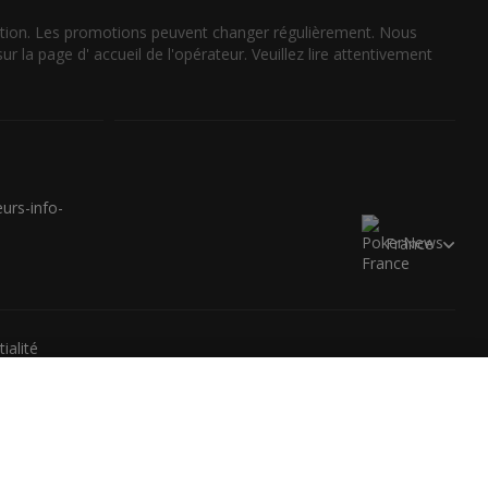
action. Les promotions peuvent changer régulièrement. Nous
 la page d' accueil de l'opérateur. Veuillez lire attentivement
eurs-info-
France
ialité
 permission officielle du détenteur des droits.