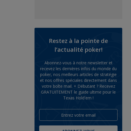
Restez à la pointe de
l’actualité poker!
Abonnez-vous à notre newsletter et
recevez les dernières infos du monde du
poker, nos meilleurs articles de stratégie
et nos offres spéciales directement dans
votre boîte mail. + Débutant ? Recevez
GRATUITEMENT le guide ultime pour le
Texas Hold'em !