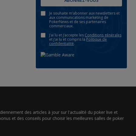
ABONNEZ-VOUS
Je souhaite m’abonner aux newsletters et
aux communications marketing de
PokerNews et de ses partenaires
commerciaux.
J’ai lu et j’accepte les
Conditions générales
et j’ai lu et compris la
Politique de
confidentialité
.
ennement des articles à jour sur l'actualité du poker live et
onus et des conseils pour choisir les meilleures salles de poker