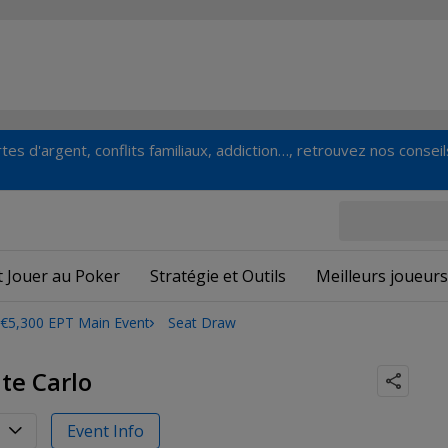
s d'argent, conflits familiaux, addiction…, retrouvez nos conseil
Jouer au Poker
Stratégie et Outils
Meilleurs joueur
€5,300 EPT Main Event
Seat Draw
te Carlo
Event Info