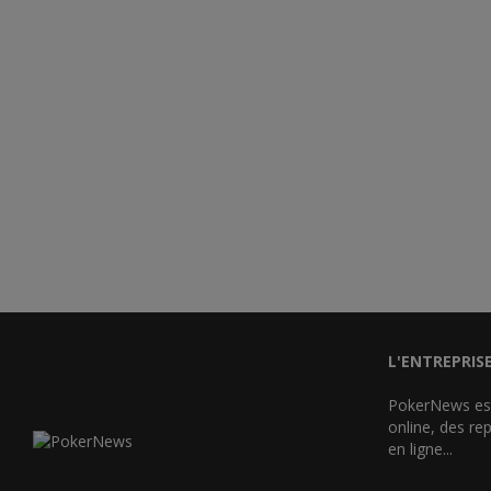
L'ENTREPRIS
PokerNews est 
online, des re
en ligne...