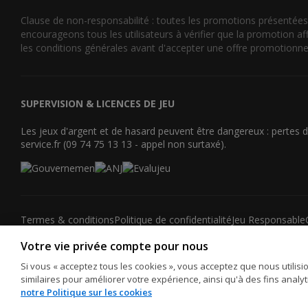
Clause de non-responsabilité : toutes les promotions présentée
encourageons tous les utilisateurs à vérifier que la promotion aff
les conditions générales avant d'accepter une offre promotionne
SUPERVISION & LICENCES DE JEU
Les jeux d'argent et de hasard peuvent être dangereux : pertes d'
service.fr (09 74 75 13 13 - appel non surtaxé).
Termes & conditions
Politique de confidentialité
Jeu Responsable
Votre vie privée compte pour nous
© 2003-2026 iBus Media Limited. Tous droits réservés. Ce matériel
iBus Media Limited, 33-37 Athol Street IM1 1LB -Douglas -Isle 
Si vous « acceptez tous les cookies », vous acceptez que nous utilis
similaires pour améliorer votre expérience, ainsi qu'à des fins analy
notre Politique sur les cookies