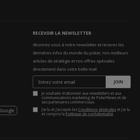
RECEVOIR LA NEWSLETTER
Abonnez-vous à notre newsletter et recevez les
dernières infos du monde du poker, nos meilleurs
articles de stratégie et nos offres spéciales
directement dans votre boîte mail.
JOIN
Je souhaite m’abonner aux newsletters et aux
communications marketing de PokerNews et de
ses partenaires commerciaux.
J’ai lu et j’accepte les
Conditions générales
et j’ai lu
et compris la
Politique de confidentialité
.