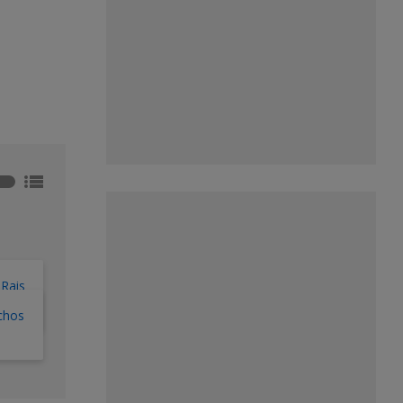
Rais
chos