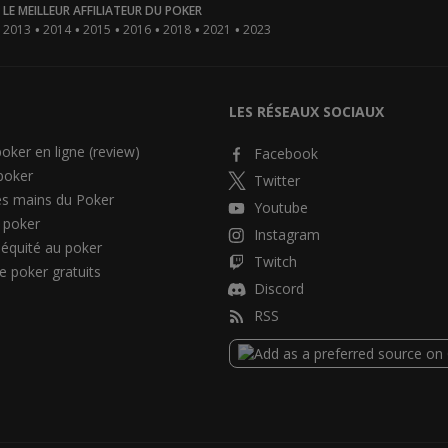
LE MEILLEUR AFFILIATEUR DU POKER
•
•
•
•
•
•
2013
2014
2015
2016
2018
2021
2023
LES RÉSEAUX SOCIAUX
poker en ligne (review)
Facebook
poker
Twitter
s mains du Poker
Youtube
 poker
Instagram
 équité au poker
Twitch
e poker gratuits
Discord
RSS