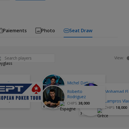
Paiements
Photo
Seat Draw
View:
onso Simone
Michel Dattani
87,000
18,500
S:
CHIPS:
Mohamad El 
Roberto
an Huber
1
Rodriguez
143,000
CHIPS:
142,000
S:
Lampros Vla
ings
ATM list
Earnings
38,000
CHIPS:
2
4
-
-
18,000
CHIPS:
ATM list
Earnings
ings
ATM list
Earnings
3
-
-
-
-
ATM list
Earnings
-
-