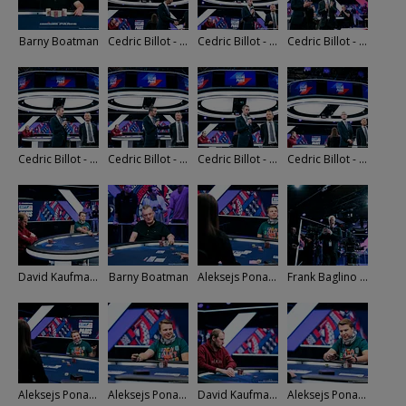
Barny Boatman
Cedric Billot - Toby Stone
Cedric Billot - Toby Stone
Cedric Billot - Toby Stone
Cedric Billot - Toby Stone
Cedric Billot - Toby Stone
Cedric Billot - Toby Stone
Cedric Billot - Toby Stone
David Kaufmann - Aleksejs Ponakovs
Barny Boatman
Aleksejs Ponakovs
Frank Baglino - TV Crew
Aleksejs Ponakovs
Aleksejs Ponakovs
David Kaufmann
Aleksejs Ponakovs