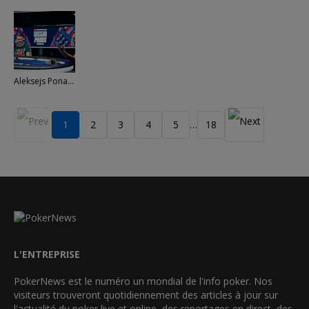
Aleksejs Ponakovs - Barny Boatman
1
2
3
4
5
18
…
L'ENTREPRISE
PokerNews est le numéro un mondial de l'info poker. Nos
visiteurs trouveront quotidiennement des articles à jour sur
l'actualité du poker live et online, des reportages en direct, des