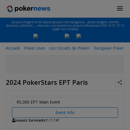
Les jeux d'argent et de hasard peuvent être dangereux : pertes d'argent, conflits
familiaux, addiction…, retrouvez nos conseils sur joueurs-info-service.fr (09 74 75 13 13
- appel non surtaxé).
Accueil
Poker Live
Les Circuits de Poker
European Poker To
2024 PokerStars EPT Paris
€5,300 EPT Main Event
Event Info
Joueurs Survivants
1
/ 1,747