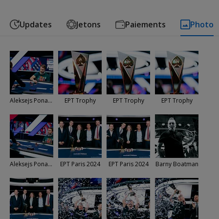
Updates
Jetons
Paiements
Photo
Aleksejs Ponakovs
EPT Trophy
EPT Trophy
EPT Trophy
Aleksejs Ponakovs
EPT Paris 2024
EPT Paris 2024
Barny Boatman