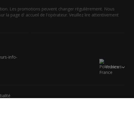
action. Les promotions peuvent changer régulièrement. Nous
 la page d' accueil de l'opérateur. Veuillez lire attentivement
eurs-info-
France
ialité
 permission officielle du détenteur des droits.