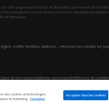
s sur cette page étaient exactes et disponibles au moment de la réd
ichée correspond à la plus récente promotion disponible en cliquant sur
lle de bienvenue.
argent, conflits familiaux, addiction…, retrouvez nos conseils sur jou
Clause de non-responsabilité
Nos annonceurs
Préférences de confident
 ne peut être reproduit, modifié ou distribué sans l'accord écrit et la
of Man
ions des cookies et technologies
Accepter tous les cookies
tiques et marketing.
Consultez