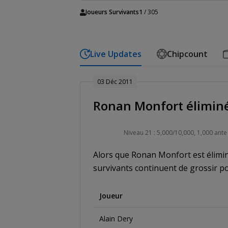
Joueurs Survivants
1
/ 305
Live Updates
Chipcount
03 Déc 2011
Ronan Monfort éliminé
Niveau 21 : 5,000/10,000, 1,000 ante
Alors que Ronan Monfort est éliminé
survivants continuent de grossir po
Joueur
Alain Dery