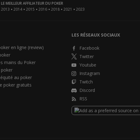
LE MEILLEUR AFFILIATEUR DU POKER
•
•
•
•
•
•
2013
2014
2015
2016
2018
2021
2023
LES RÉSEAUX SOCIAUX
poker en ligne (review)
Facebook
poker
Twitter
s mains du Poker
Youtube
 poker
Instagram
 équité au poker
Twitch
e poker gratuits
Discord
RSS