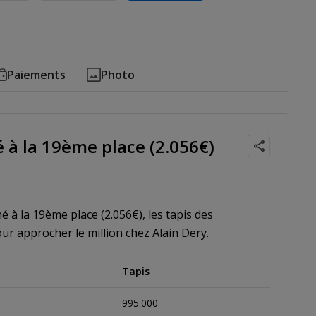
Paiements
Photo
 à la 19ème place (2.056€)
 à la 19ème place (2.056€), les tapis des
ur approcher le million chez Alain Dery.
Tapis
995.000