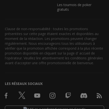
Les tournois de poker
gratuits
Clause de non-responsabilité : toutes les promotions
présentées sur cette page étaient exactes et disponibles au
moment de la rédaction. Les promotions peuvent changer
régulièrement. Nous encourageons tous les utilisateurs à
vérifier que la promotion affichée correspond à la plus récente
promotion disponible en cliquant sur la page d' accueil de
l'opérateur. Veuillez lire attentivement les conditions générales
avant d'accepter une offre promotionnelle de bienvenue.
LES RÉSEAUX SOCIAUX