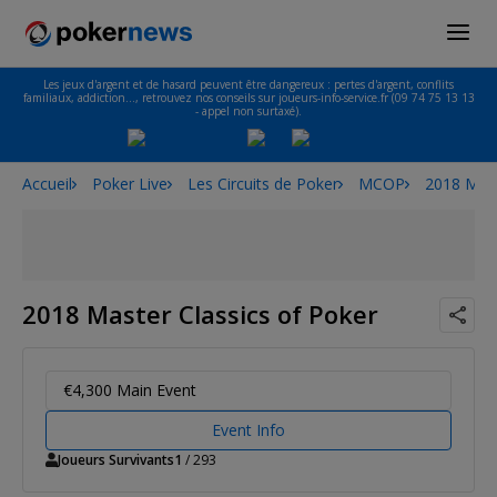
Les jeux d'argent et de hasard peuvent être dangereux : pertes d'argent, conflits
familiaux, addiction…, retrouvez nos conseils sur joueurs-info-service.fr (09 74 75 13 13
- appel non surtaxé).
Accueil
Poker Live
Les Circuits de Poker
MCOP
2018 Mast
2018 Master Classics of Poker
€4,300 Main Event
Event Info
Joueurs Survivants
1
/ 293