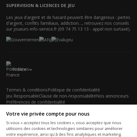
SUPERVISION & LICENCES DE JEU
Les jeux d'argent et de hasard peuvent être dangereux : pertes
d'argent, conflits familiaux, addiction…, retrouvez nos conseils
sur joueurs-info-service.fr (09 74 75 13 13 - appel non surtaxé).
France
Termes & conditions
Politique de confidentialité
Jeu Responsable
Clause de non-responsabilité
Nos annonceurs
Préférences de confidentialité
Votre vie privée compte pour nous
© 2003-2026 iBus Media Limited. Tous droits réservés. Ce
matériel ne peut être reproduit, modifié ou distribué sans
Si vous « acceptez tous les cookies », vous acceptez que nous
l'accord écrit et la permission officielle du détenteur des droits.
utilisions des cookies et technologies similaires pour améliorer
iBus Media Limited, 33-37 Athol Street IM1 1LB -Douglas -Isle
votre expérience, ainsi qu'à des fins analytiques et marketing.