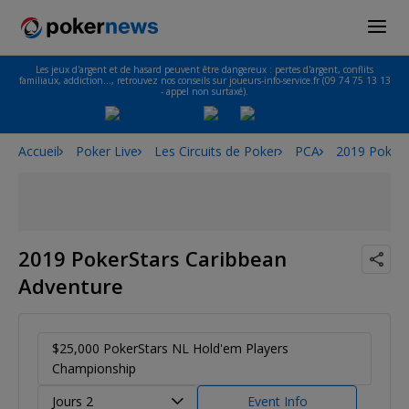
Les jeux d'argent et de hasard peuvent être dangereux : pertes d'argent, conflits
familiaux, addiction…, retrouvez nos conseils sur joueurs-info-service.fr (09 74 75 13 13
- appel non surtaxé).
Accueil
Poker Live
Les Circuits de Poker
PCA
2019 PokerS
2019 PokerStars Caribbean
Adventure
$25,000 PokerStars NL Hold'em Players
Championship
Jours 2
Event Info