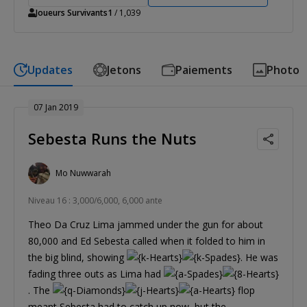
Joueurs Survivants
1
/ 1,039
Updates
Jetons
Paiements
Photo
07 Jan 2019
Sebesta Runs the Nuts
Mo Nuwwarah
Niveau 16 : 3,000/6,000, 6,000 ante
Theo Da Cruz Lima jammed under the gun for about
80,000 and Ed Sebesta called when it folded to him in
the big blind, showing
. He was
fading three outs as Lima had
. The
flop
meant Sebesta had to catch up now, but the