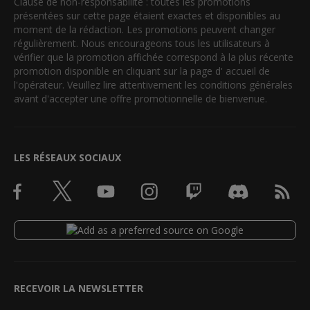
Clause de non-responsabilité : toutes les promotions
présentées sur cette page étaient exactes et disponibles au
moment de la rédaction. Les promotions peuvent changer
régulièrement. Nous encourageons tous les utilisateurs à
vérifier que la promotion affichée correspond à la plus récente
promotion disponible en cliquant sur la page d' accueil de
l'opérateur. Veuillez lire attentivement les conditions générales
avant d'accepter une offre promotionnelle de bienvenue.
LES RÉSEAUX SOCIAUX
RECEVOIR LA NEWSLETTER