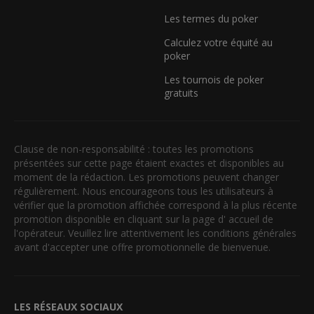
Les termes du poker
Calculez votre équité au
poker
Les tournois de poker
gratuits
Clause de non-responsabilité : toutes les promotions
présentées sur cette page étaient exactes et disponibles au
moment de la rédaction. Les promotions peuvent changer
régulièrement. Nous encourageons tous les utilisateurs à
vérifier que la promotion affichée correspond à la plus récente
promotion disponible en cliquant sur la page d' accueil de
l'opérateur. Veuillez lire attentivement les conditions générales
avant d'accepter une offre promotionnelle de bienvenue.
LES RÉSEAUX SOCIAUX