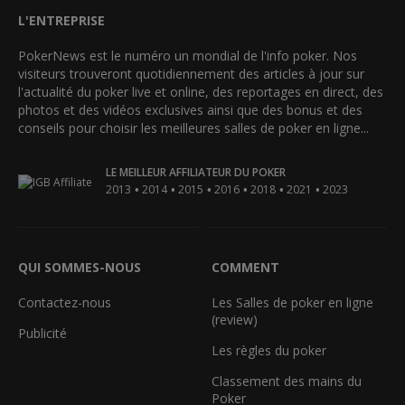
L'ENTREPRISE
PokerNews est le numéro un mondial de l'info poker. Nos
visiteurs trouveront quotidiennement des articles à jour sur
l'actualité du poker live et online, des reportages en direct, des
photos et des vidéos exclusives ainsi que des bonus et des
conseils pour choisir les meilleures salles de poker en ligne...
LE MEILLEUR AFFILIATEUR DU POKER
•
•
•
•
•
•
2013
2014
2015
2016
2018
2021
2023
QUI SOMMES-NOUS
COMMENT
Contactez-nous
Les Salles de poker en ligne
(review)
Publicité
Les règles du poker
Classement des mains du
Poker