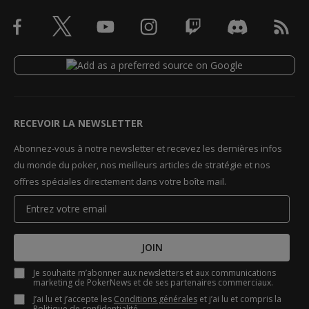
RECEVOIR LA NEWSLETTER
Abonnez-vous à notre newsletter et recevez les dernières infos
du monde du poker, nos meilleurs articles de stratégie et nos
offres spéciales directement dans votre boîte mail.
JOIN
Je souhaite m’abonner aux newsletters et aux communications
marketing de PokerNews et de ses partenaires commerciaux.
J’ai lu et j’accepte les
Conditions générales
et j’ai lu et compris la
Politique de confidentialité
.