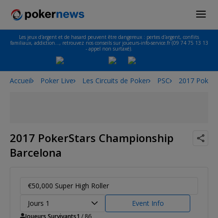
Les jeux d'argent et de hasard peuvent être dangereux : pertes d'argent, conflits
familiaux, addiction…, retrouvez nos conseils sur joueurs-info-service.fr (09 74 75 13 13
- appel non surtaxé).
Accueil
Poker Live
Les Circuits de Poker
PSC
2017 PokerS
2017 PokerStars Championship
Barcelona
€50,000 Super High Roller
Jours 1
Event Info
Joueurs Survivants
1
/ 86