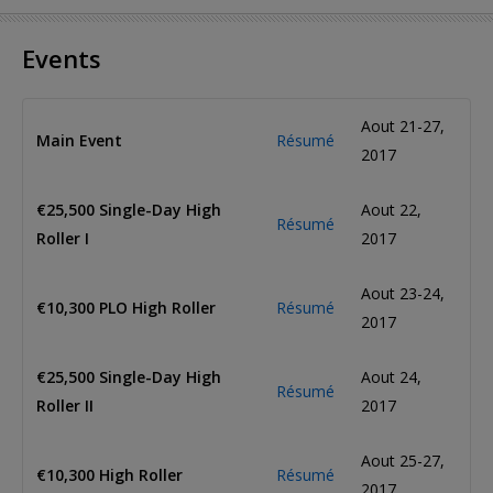
Events
Aout 21-27,
Main Event
Résumé
2017
€25,500 Single-Day High
Aout 22,
Résumé
Roller I
2017
Aout 23-24,
€10,300 PLO High Roller
Résumé
2017
€25,500 Single-Day High
Aout 24,
Résumé
Roller II
2017
Aout 25-27,
€10,300 High Roller
Résumé
2017