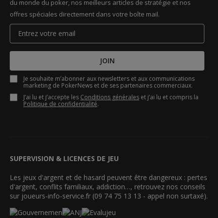
du monde du poker, nos meilleurs articles de stratégie et nos
offres spéciales directement dans votre boîte mail.
JOIN
Je souhaite m’abonner aux newsletters et aux communications
marketing de PokerNews et de ses partenaires commerciaux.
J’ai lu et j’accepte les
Conditions générales
et j’ai lu et compris la
Politique de confidentialité
.
SUPERVISION & LICENCES DE JEU
Les jeux d'argent et de hasard peuvent être dangereux : pertes
d'argent, conflits familiaux, addiction…, retrouvez nos conseils
sur joueurs-info-service.fr (09 74 75 13 13 - appel non surtaxé).