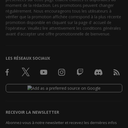
moment de la rédaction. Les promotions peuvent changer
régulièrement. Nous encourageons tous les utilisateurs à
vérifier que la promotion affichée correspond à la plus récente
promotion disponible en cliquant sur la page d' accueil de
l'opérateur. Veuillez lire attentivement les conditions générales
avant d'accepter une offre promotionnelle de bienvenue.
LES RÉSEAUX SOCIAUX
RECEVOIR LA NEWSLETTER
Abonnez-vous à notre newsletter et recevez les dernières infos