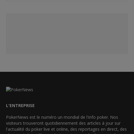
L'ENTREPRISE
PokerNews est le numéro un mondial de l'info poker. Nos
visiteurs trouveront quotidiennement des articles à jour sur
l'actualité du poker live et online, des reportages en direct, des