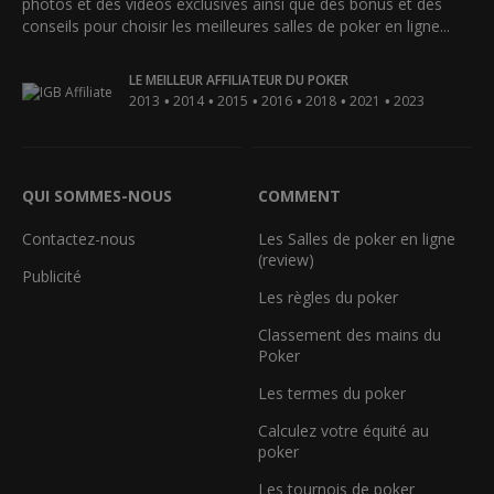
photos et des vidéos exclusives ainsi que des bonus et des
conseils pour choisir les meilleures salles de poker en ligne...
LE MEILLEUR AFFILIATEUR DU POKER
•
•
•
•
•
•
2013
2014
2015
2016
2018
2021
2023
QUI SOMMES-NOUS
COMMENT
Contactez-nous
Les Salles de poker en ligne
(review)
Publicité
Les règles du poker
Classement des mains du
Poker
Les termes du poker
Calculez votre équité au
poker
Les tournois de poker