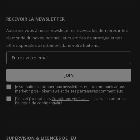
RECEVOIR LA NEWSLETTER
Abonnez-vous à notre newsletter et recevez les dernières infos
du monde du poker, nos meilleurs articles de stratégie et nos
offres spéciales directement dans votre boîte mail.
JOIN
Je souhaite m’abonner aux newsletters et aux communications
marketing de PokerNews et de ses partenaires commerciaux.
J’ai lu et j’accepte les
Conditions générales
et j’ai lu et compris la
Politique de confidentialité
.
SUPERVISION & LICENCES DE JEU