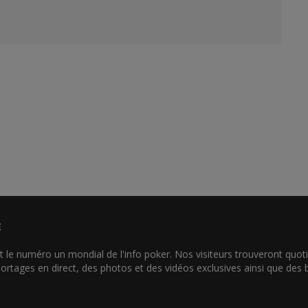
E
le numéro un mondial de l'info poker. Nos visiteurs trouveront quotidi
portages en direct, des photos et des vidéos exclusives ainsi que des b