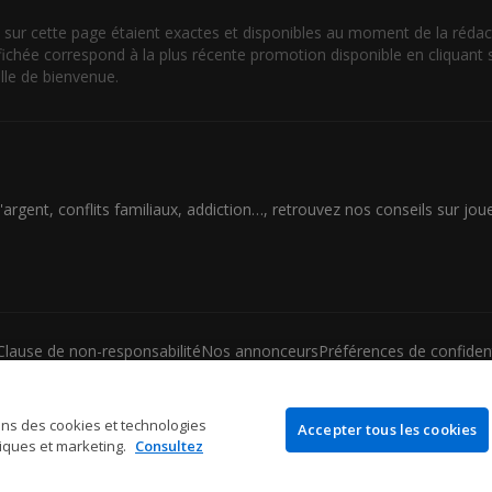
s sur cette page étaient exactes et disponibles au moment de la réd
ichée correspond à la plus récente promotion disponible en cliquant sur
lle de bienvenue.
argent, conflits familiaux, addiction…, retrouvez nos conseils sur jou
Clause de non-responsabilité
Nos annonceurs
Préférences de confident
 ne peut être reproduit, modifié ou distribué sans l'accord écrit et la
of Man
ions des cookies et technologies
Accepter tous les cookies
tiques et marketing.
Consultez