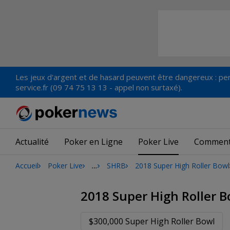
Les jeux d'argent et de hasard peuvent être dangereux : perte
service.fr (09 74 75 13 13 - appel non surtaxé).
Actualité
Poker en Ligne
Poker Live
Comment 
Accueil
Poker Live
…
SHRB
2018 Super High Roller Bowl
2018 Super High Roller B
$300,000 Super High Roller Bowl