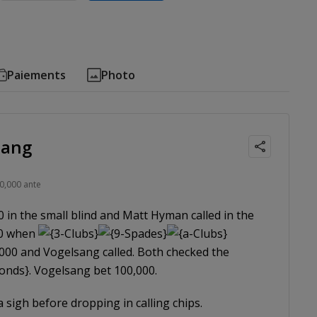
Paiements
Photo
sang
10,000 ante
 in the small blind and Matt Hyman called in the
00 when
000 and Vogelsang called. Both checked the
. Vogelsang bet 100,000.
a sigh before dropping in calling chips.