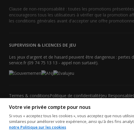
Clause de non-responsabilité : toutes les promotions présentée
encourageons tous les utilisateurs à vérifier que la promotion aff
les conditions générales avant d'accepter une offre promotionne
SUPERVISION & LICENCES DE JEU
Les jeux d'argent et de hasard peuvent être dangereux : pertes d'
service.fr (09 74 75 13 13 - appel non surtaxé).
Termes & conditions
Politique de confidentialité
Jeu Responsable
Votre vie privée compte pour nous
© 2003-2026 iBus Media Limited. Tous droits réservés. Ce matériel
iBus Media Limited, 33-37 Athol Street IM1 1LB -Douglas -Isle 
Si vous « acceptez tous les cookies », vous acceptez que nous utilis
similaires pour améliorer votre expérience, ainsi qu'à des fins analy
notre Politique sur les cookies