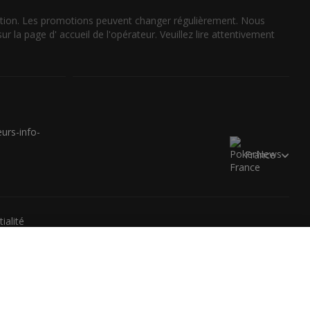
action. Les promotions peuvent changer régulièrement. Nous
 la page d' accueil de l'opérateur. Veuillez lire attentivement
eurs-info-
France
ialité
 permission officielle du détenteur des droits.