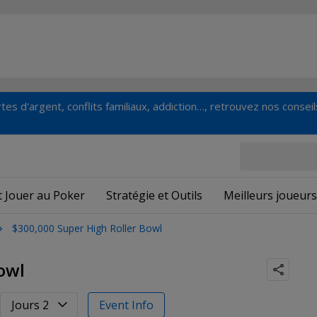
s d'argent, conflits familiaux, addiction…, retrouvez nos conseil
Jouer au Poker
Stratégie et Outils
Meilleurs joueur
$300,000 Super High Roller Bowl
owl
Jours 2
Event Info