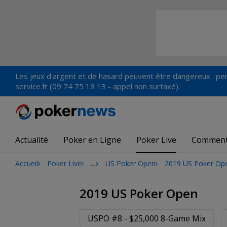
Les jeux d'argent et de hasard peuvent être dangereux : perte
service.fr (09 74 75 13 13 - appel non surtaxé).
Actualité
Poker en Ligne
Poker Live
Comment 
Accueil
Poker Live
…
US Poker Open
2019 US Poker Op
2019 US Poker Open
USPO #8 - $25,000 8-Game Mix