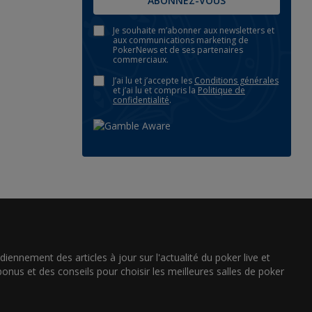
ABONNEZ-VOUS
Je souhaite m’abonner aux newsletters et
aux communications marketing de
PokerNews et de ses partenaires
commerciaux.
J’ai lu et j’accepte les
Conditions générales
et j’ai lu et compris la
Politique de
confidentialité
.
ennement des articles à jour sur l'actualité du poker live et
onus et des conseils pour choisir les meilleures salles de poker