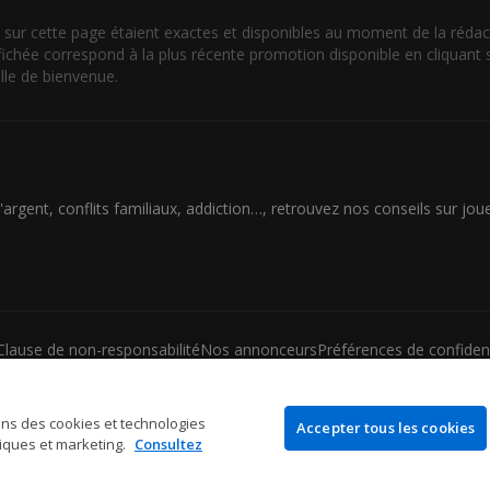
s sur cette page étaient exactes et disponibles au moment de la réd
ichée correspond à la plus récente promotion disponible en cliquant sur
lle de bienvenue.
argent, conflits familiaux, addiction…, retrouvez nos conseils sur jou
Clause de non-responsabilité
Nos annonceurs
Préférences de confident
 ne peut être reproduit, modifié ou distribué sans l'accord écrit et la
of Man
ions des cookies et technologies
Accepter tous les cookies
tiques et marketing.
Consultez