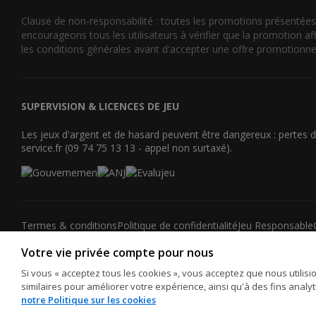
Clause de non-responsabilité : toutes les promotions présentée
encourageons tous les utilisateurs à vérifier que la promotion aff
les conditions générales avant d'accepter une offre promotionne
SUPERVISION & LICENCES DE JEU
Les jeux d'argent et de hasard peuvent être dangereux : pertes d'
service.fr (09 74 75 13 13 - appel non surtaxé).
Termes & conditions
Politique de confidentialité
Jeu Responsable
Votre vie privée compte pour nous
© 2003-2026 iBus Media Limited. Tous droits réservés. Ce matériel
iBus Media Limited, 33-37 Athol Street IM1 1LB -Douglas -Isle 
Si vous « acceptez tous les cookies », vous acceptez que nous utilis
similaires pour améliorer votre expérience, ainsi qu'à des fins analy
notre Politique sur les cookies