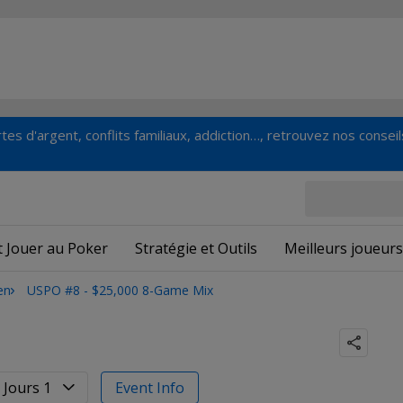
s d'argent, conflits familiaux, addiction…, retrouvez nos conseil
Jouer au Poker
Stratégie et Outils
Meilleurs joueur
en
USPO #8 - $25,000 8-Game Mix
Jours 1
Event Info