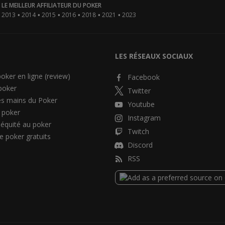
LE MEILLEUR AFFILIATEUR DU POKER
•
•
•
•
•
•
2013
2014
2015
2016
2018
2021
2023
LES RÉSEAUX SOCIAUX
poker en ligne (review)
Facebook
poker
Twitter
s mains du Poker
Youtube
 poker
Instagram
 équité au poker
Twitch
e poker gratuits
Discord
RSS