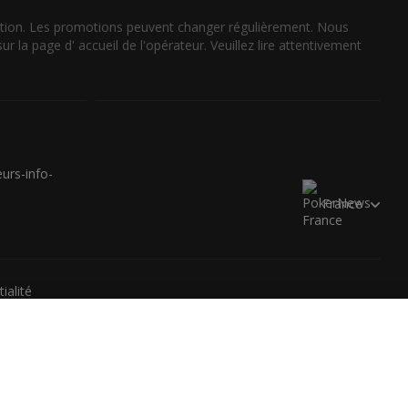
action. Les promotions peuvent changer régulièrement. Nous
 la page d' accueil de l'opérateur. Veuillez lire attentivement
eurs-info-
France
ialité
 permission officielle du détenteur des droits.