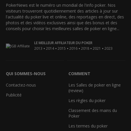
PokerNews est le numéro un mondial de l'info poker. Nos
visiteurs trouveront quotidiennement des articles à jour sur
l'actualité du poker live et online, des reportages en direct, des
photos et des vidéos exclusives ainsi que des bonus et des
conseils pour choisir les meilleures salles de poker en ligne...
LE MEILLEUR AFFILIATEUR DU POKER
•
•
•
•
•
•
2013
2014
2015
2016
2018
2021
2023
QUI SOMMES-NOUS
COMMENT
Contactez-nous
Les Salles de poker en ligne
(review)
Publicité
Les règles du poker
Classement des mains du
Poker
Les termes du poker