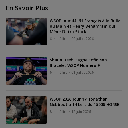
En Savoir Plus
WSOP Jour 44: 61 Français à la Bulle
du Main et Henry Benamram qui
Mène l'Ultra Stack
6 min à lire
09 juillet 2026
Shaun Deeb Gagne Enfin son
Bracelet WSOP Numéro 9
6 min à lire
01 juillet 2026
WSOP 2026 Jour 17: Jonathan
Nebbout à 14 Left du 1500$ HORSE
8 min à lire
12 juin 2026