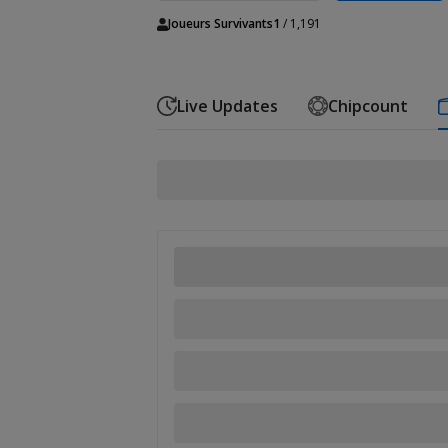
Joueurs Survivants
1
/ 1,191
Live Updates
Chipcount