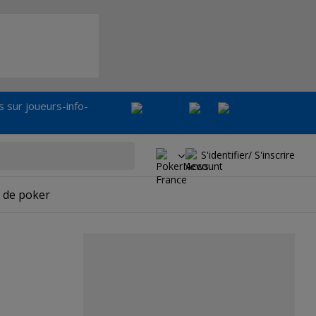
s sur joueurs-info-
S'identifier/ S'inscrire
s de poker