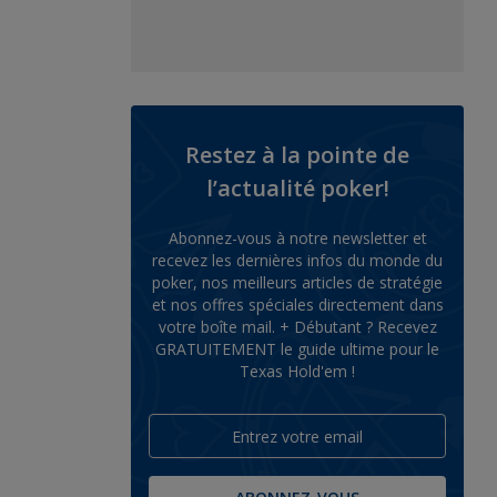
Restez à la pointe de
l’actualité poker!
Abonnez-vous à notre newsletter et
recevez les dernières infos du monde du
poker, nos meilleurs articles de stratégie
et nos offres spéciales directement dans
votre boîte mail. + Débutant ? Recevez
GRATUITEMENT le guide ultime pour le
Texas Hold'em !