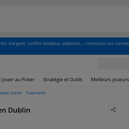
s d'argent, conflits familiaux, addiction…, retrouvez nos conseil
Jouer au Poker
Stratégie et Outils
Meilleurs joueur
Main Event
Paiements
en Dublin