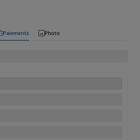
Paiements
Photo