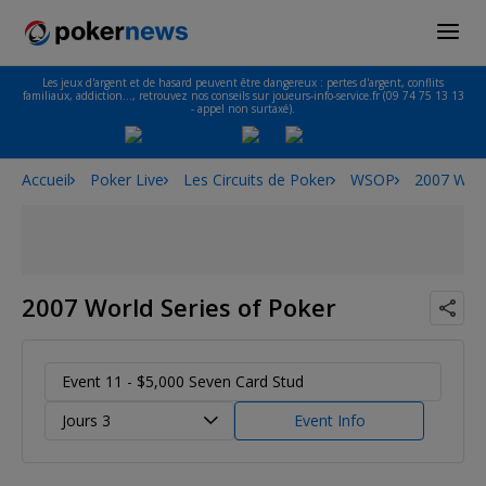
Les jeux d'argent et de hasard peuvent être dangereux : pertes d'argent, conflits
familiaux, addiction…, retrouvez nos conseils sur joueurs-info-service.fr (09 74 75 13 13
- appel non surtaxé).
Accueil
Poker Live
Les Circuits de Poker
WSOP
2007 Worl
2007 World Series of Poker
Event 11 - $5,000 Seven Card Stud
Jours 3
Event Info