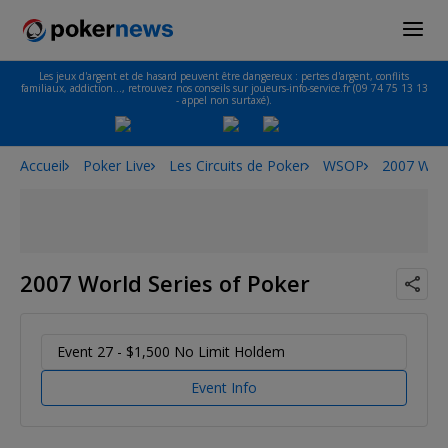
Les jeux d'argent et de hasard peuvent être dangereux : pertes d'argent, conflits
familiaux, addiction…, retrouvez nos conseils sur joueurs-info-service.fr (09 74 75 13 13
- appel non surtaxé).
Accueil
Poker Live
Les Circuits de Poker
WSOP
2007 Worl
2007 World Series of Poker
Event 27 - $1,500 No Limit Holdem
Event Info