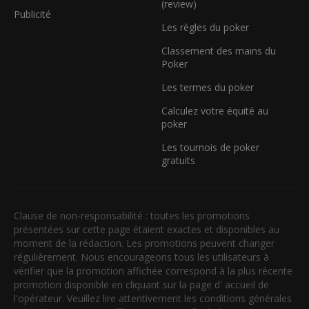
(review)
Publicité
Les règles du poker
Classement des mains du
Poker
Les termes du poker
Calculez votre équité au
poker
Les tournois de poker
gratuits
Clause de non-responsabilité : toutes les promotions
présentées sur cette page étaient exactes et disponibles au
moment de la rédaction. Les promotions peuvent changer
régulièrement. Nous encourageons tous les utilisateurs à
vérifier que la promotion affichée correspond à la plus récente
promotion disponible en cliquant sur la page d' accueil de
l'opérateur. Veuillez lire attentivement les conditions générales