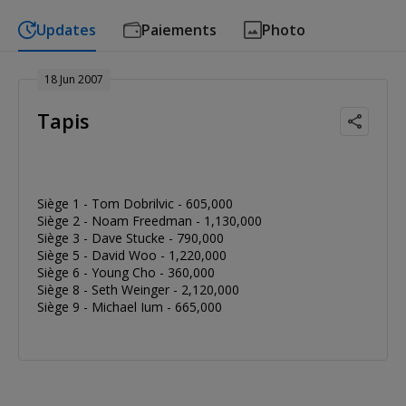
Updates
Paiements
Photo
18 Jun 2007
Tapis
Siège 1 - Tom Dobrilvic - 605,000
Siège 2 - Noam Freedman - 1,130,000
Siège 3 - Dave Stucke - 790,000
Siège 5 - David Woo - 1,220,000
Siège 6 - Young Cho - 360,000
Siège 8 - Seth Weinger - 2,120,000
Siège 9 - Michael Ium - 665,000